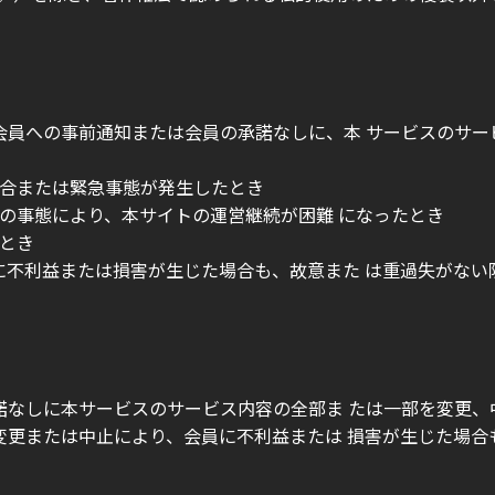
、会員への事前通知または会員の承諾なしに、本 サービスのサ
場合または緊急事態が発生したとき
測の事態により、本サイトの運営継続が困難 になったとき
たとき
員に不利益または損害が生じた場合も、故意また は重過失がな
諾なしに本サービスのサービス内容の全部ま たは一部を変更、
の変更または中止により、会員に不利益または 損害が生じた場