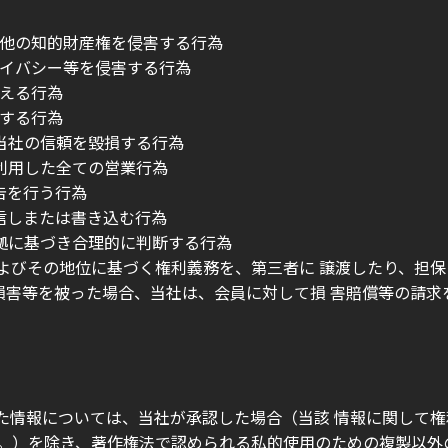
の他の知的財産権を侵害する行為
ライバシー等を侵害する行為
与える行為
傷する行為
は当社の信頼を毀損する行為
を利用した全ての営業行為
告を行う行為
送信しまたは書き込む行為
根拠に基づき合理的に判断する行為
およびその地位に基づく権利義務を、第三者に 譲渡したり、担
損害等を被った場合、当社は、会員に対して損 害賠償等の請求
た情報については、当社が承認した場合（当該 情報に関して
す。）を除き、著作権法で認められる私的使用のための複製以外