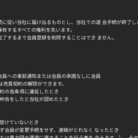
続に従い当社に届け出るものとし、当社での退 会手続が終了
保有するすべての権利を失います。
完了するまで会員登録を削除することはでき ません。
、会員への事前通知または会員の承諾なしに会員
は売買契約の解除ができます。
規約の各条項に違反したとき
の申告をしたと当社が認めたとき
を受けていないとき
らず会員が変更手続をせず、連絡がとれなく なったとき
または暴力団の運営に資することを行う者を 含みます。）、そ