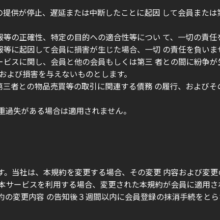
スの提供が停止、遅延または中断したことに起因 して会員また
報等の正確性、特定の目的への適合性等につい て、一切の責任
報等に起因して会員に損害が生じた場合、一切 の責任を負いま
サービスに関し、会員と他の会員もしくは第三 者との間に紛争
惑および損害を与えないものとします。
と第三者との物品売買等の取引に関連する債務 の履行、および
は重過失がある場合は適用されません。
す。当社は、本規約を変更する場合、その変更 内容および変
に本サービスを利用する場合、変更された本規約が会員に適用さ
約の変更内容 の告知後３週間以内に会員登録の抹消手続をとら