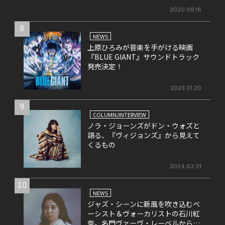
2020.09.18
8
NEWS
上原ひろみが音楽を手がける映画
『BLUE GIANT』サウンドトラック
発売決定！
2023.01.20
9
COLUMN/INTERVIEW
ノラ・ジョーンズがドン・ウォズと
語る、『ヴィジョンズ』から見えて
くるもの
2024.03.01
10
NEWS
ジャズ・シーンに新風を吹き込むベ
ーシスト＆ヴォーカリストの石川紅
奈。名門ヴァーヴ・レーベルから3