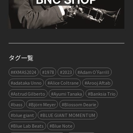
タグ一覧
##XMAS2024
#1978
#2023
#Adam O’Farrill
#adataka Unno
#Alice Coltrane
#Arooj Aftab
#Astrud Gilberto
#Ayumi Tanaka
#Banksia Trio
#bass
#Björn Meyer
#Blossom Dearie
#blue giant
#BLUE GIANT MOMENTUM
#Blue Lab Beats
#Blue Note