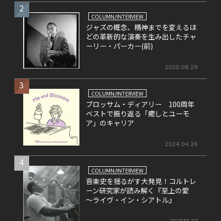
2
COLUMN/INTERVIEW
ジャズの概念、精神までを変えるほ
どの革新的な演奏を生み出したチャ
ーリー・パーカー(前)
2020.08.29
3
COLUMN/INTERVIEW
ブロッサム・ディアリー 100周年
ベストで振り返る「癒しとユーモ
ア」のキャリア
2024.04.26
4
COLUMN/INTERVIEW
音楽史を揺るがす大発見！コルトレ
ーン研究家が読み解く『至上の愛
～ライヴ・イン・シアトル』
2021.10.22