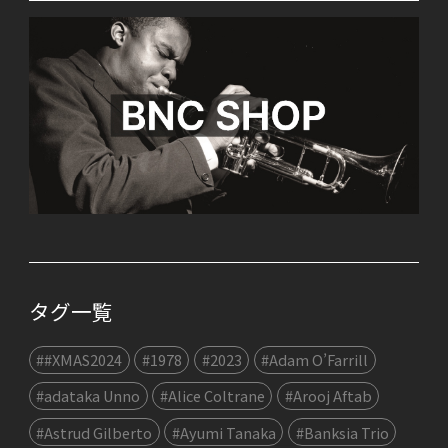
タグ一覧
##XMAS2024
#1978
#2023
#Adam O’Farrill
#adataka Unno
#Alice Coltrane
#Arooj Aftab
#Astrud Gilberto
#Ayumi Tanaka
#Banksia Trio