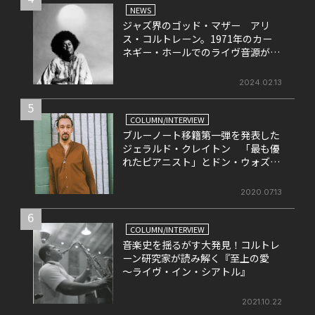
NEWS
ジャズ界のゴッド・マザー アリ
ス・コルトレーン。1971年のカー
ネギー・ホールでのライヴ音源がリ
リース決定！
2024.02.13
5
COLUMN/INTERVIEW
ブルーノート移籍第一弾を発表した
ジェラルド・クレイトン 「最も優
れたピアニスト」とドン・ウォズが
評する彼の魅力とは
2020.07.13
6
COLUMN/INTERVIEW
音楽史を揺るがす大発見！コルトレ
ーン研究家が読み解く『至上の愛
～ライヴ・イン・シアトル』
2021.10.22