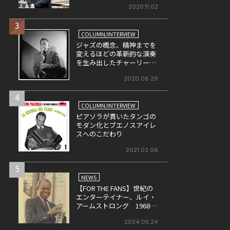
2020.11.02
3
COLUMN/INTERVIEW
ジャズの概念、精神までを
変えるほどの革新的な演奏
を生み出したチャーリー・
パーカー(前)
2020.08.29
4
COLUMN/INTERVIEW
ピアソラが貫いたタンゴの
モダン化とブエノスアイレ
スへのこだわり
2021.02.06
5
NEWS
【FOR THE FANS】世紀の
エンターテイナー、ルイ・
アームストロング 1968年
に英・BBCにて収録された
ライヴ盤をリリース！
2024.05.24