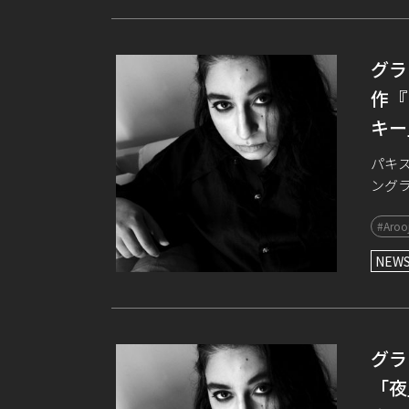
グラ
作『
キー
パキ
ング
ラミ
#Arooj
ック・
NEW
グラ
「夜