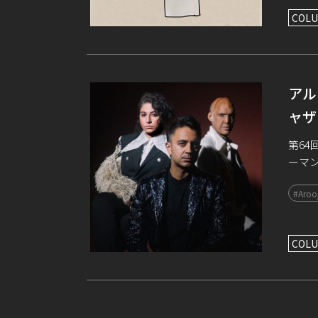
COLU
アル
ャザ
第6
ーマ
身の
#Arooj
トされ
COLU