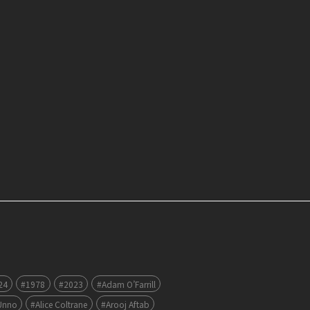
24
#1978
#2023
#Adam O’Farrill
Unno
#Alice Coltrane
#Arooj Aftab