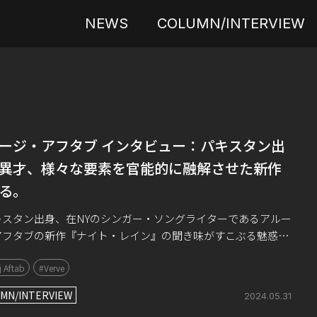
NEWS
COLUMN/INTERVIEW
ージ・アフタブ インタビュー：パキスタン出
異才、様々な要素を官能的に融解させた新作
る。
スタン出身、在NYのシンガー・ソングライターであるアルー
アフタブの新作『ナイト・レイン』の聞き味がすこぶる魅惑的
ずは、その新作のことを書き留める前に、この5月のzoom取
 Aftab
#Verve
た材料から、彼女のバックグラ […]
MN/INTERVIEW
2024.05.31