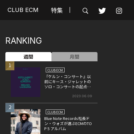
特集
CLUB ECM
|
RANKING
週間
月間
1
CLUB ECM
『ケルン・コンサート』以
前にキース・ジャレットの
ソロ・コンサートの起点と
なった作品、『ソロ・コン
サート』
2023.06.09
2
CLUB ECM
Blue Note Records社長ド
ン・ウォズが選ぶECMのTO
P 5 アルバム