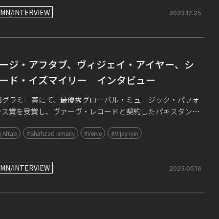
MN/INTERVIEW
2023.12.25
ージ・アフタブ、ヴィジェイ・アイヤー、シ
ード・イズマイリー インタビュー
4回グラミー賞にて、最優秀グローバル・ミュージック・パフォ
ンス賞を受賞し、ヴァーヴ・レコードと契約したパキスタン出
ヴォーカリスト、アルージ・アフタブ。グラミー賞にノミネー
 Aftab
#Shahzad Ismaily
#Verve
#Vijay Iyer
たピアニスト、ヴィジェイ・アイヤ […]
MN/INTERVIEW
2023.05.16