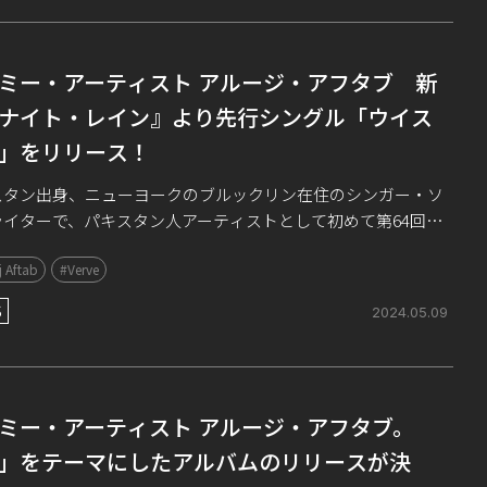
ミー・アーティスト アルージ・アフタブ 新
ナイト・レイン』より先行シングル「ウイス
」をリリース！
スタン出身、ニューヨークのブルックリン在住のシンガー・ソ
ライターで、パキスタン人アーティストとして初めて第64回グ
ー賞最優秀新人賞にノミネート、最優秀グローバル・ミュージ
 Aftab
#Verve
パフォーマンス賞を受賞したアルー […]
S
2024.05.09
ミー・アーティスト アルージ・アフタブ。
」をテーマにしたアルバムのリリースが決