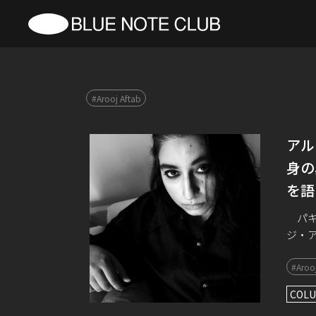
#Arooj Aftab
アル
身の
を語
パキ
ジ・
だ。ま
#Arooj
材で得
COLU