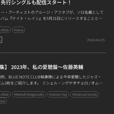
 先行シングルも配信スタート！
ミー・アーティストのアルージ・アフタブが、ソロ名義として
ルバム『ナイト・レイン』を5月31日にリリースすることとな
先行シングルとして、「夜の女王（原題：Raat Ki Rani）」の
 Aftab
#Verve
ミュージック・ビデ […]
S
2024.04.25
集】 2023年、私の愛聴盤～佐藤英輔
例、BLUE NOTE CLUB執筆陣による今年愛聴したジャズ・
ム3枚をご紹介します。 ミシェル・ンデゲオチェロ / オムニ
・リアル・ブック （Blue Note） まず、ミシェ […]
 Aftab
#Meshell Ndegeocello
#Satoko Fujii
#Shahzad Ismaily
Iyer