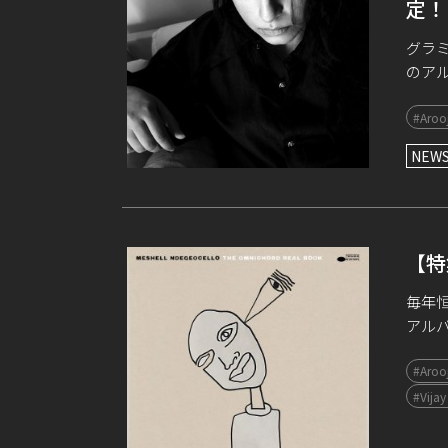
定！
グラ
のア
った。
#Arooj
配信、
NEW
【特
毎年恒
アルバ
コード
#Arooj
#Vijay 