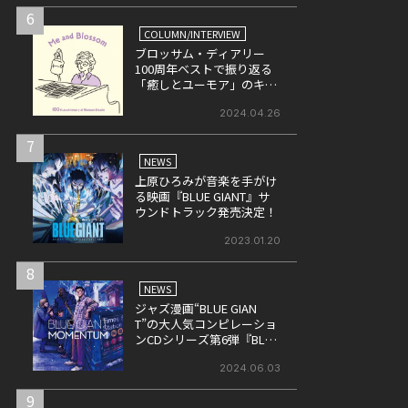
6
COLUMN/INTERVIEW
ブロッサム・ディアリー
100周年ベストで振り返る
「癒しとユーモア」のキャ
リア
2024.04.26
7
NEWS
上原ひろみが音楽を手がけ
る映画『BLUE GIANT』サ
ウンドトラック発売決定！
2023.01.20
8
NEWS
ジャズ漫画“BLUE GIAN
T”の大人気コンピレーショ
ンCDシリーズ第6弾『BLUE
GIANT MOMENTUM』が6月
26日にリリース
2024.06.03
9