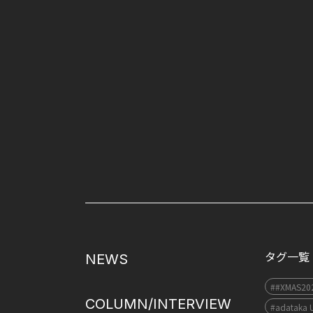
タグ一覧
NEWS
##XMAS20
COLUMN/INTERVIEW
#adataka 