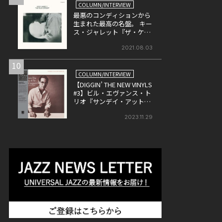
COLUMN/INTERVIEW
最悪のコンディションから
生まれた最高の名盤。 キー
ス・ジャレット『ザ・ケル
ン・コンサート』の魅力を
改めて考える。
2021.08.03
10
COLUMN/INTERVIEW
【DIGGIN’ THE NEW VINYLS
#3】ビル・エヴァンス・ト
リオ『サンデイ・アット・
ザ・ヴィレッジ・ヴァンガ
ード』
2023.11.29