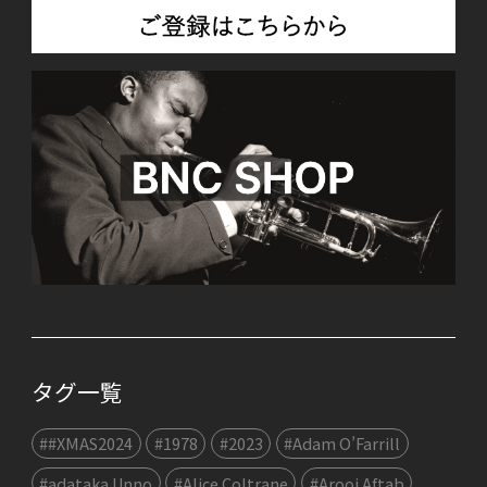
タグ一覧
##XMAS2024
#1978
#2023
#Adam O’Farrill
#adataka Unno
#Alice Coltrane
#Arooj Aftab