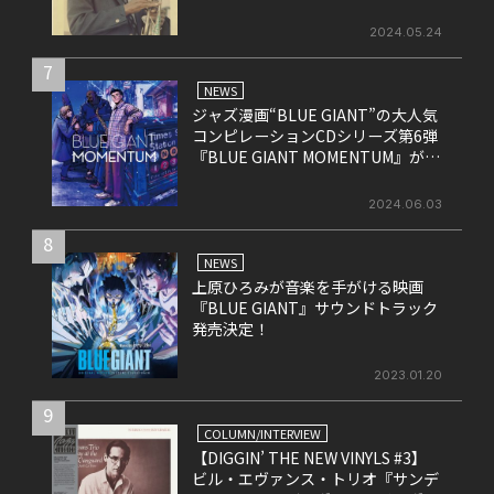
れたライヴ盤をリリース！
2024.05.24
7
NEWS
ジャズ漫画“BLUE GIANT”の大人気
コンピレーションCDシリーズ第6弾
『BLUE GIANT MOMENTUM』が6
月26日にリリース
2024.06.03
8
NEWS
上原ひろみが音楽を手がける映画
『BLUE GIANT』サウンドトラック
発売決定！
2023.01.20
9
COLUMN/INTERVIEW
【DIGGIN’ THE NEW VINYLS #3】
ビル・エヴァンス・トリオ『サンデ