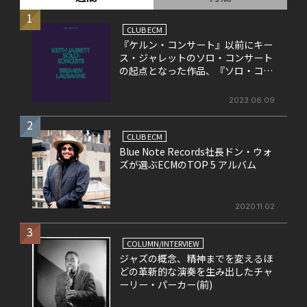
1
CLUB ECM
『ケルン・コンサート』以前にキー
ス・ジャレットのソロ・コンサート
の起点となった作品、『ソロ・コン
サート』
2023.06.09
2
CLUB ECM
Blue Note Records社長ドン・ウォ
ズが選ぶECMのTOP 5 アルバム
2020.11.02
3
COLUMN/INTERVIEW
ジャズの概念、精神までを変えるほ
どの革新的な演奏を生み出したチャ
ーリー・パーカー(前)