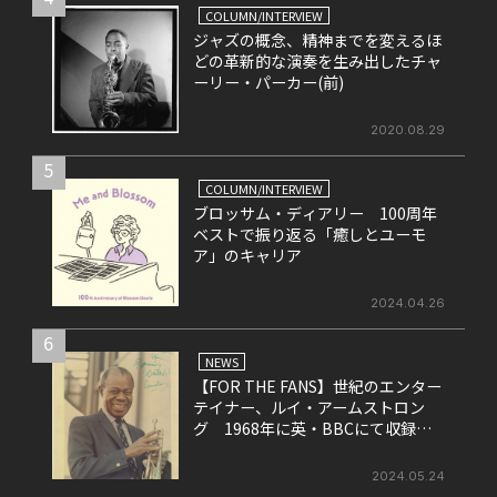
COLUMN/INTERVIEW
ジャズの概念、精神までを変えるほ
どの革新的な演奏を生み出したチャ
ーリー・パーカー(前)
2020.08.29
5
COLUMN/INTERVIEW
ブロッサム・ディアリー 100周年
ベストで振り返る「癒しとユーモ
ア」のキャリア
2024.04.26
6
NEWS
【FOR THE FANS】世紀のエンター
テイナー、ルイ・アームストロン
グ 1968年に英・BBCにて収録さ
れたライヴ盤をリリース！
2024.05.24