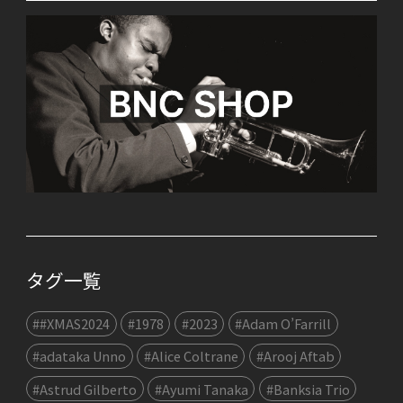
タグ一覧
##XMAS2024
#1978
#2023
#Adam O’Farrill
#adataka Unno
#Alice Coltrane
#Arooj Aftab
#Astrud Gilberto
#Ayumi Tanaka
#Banksia Trio