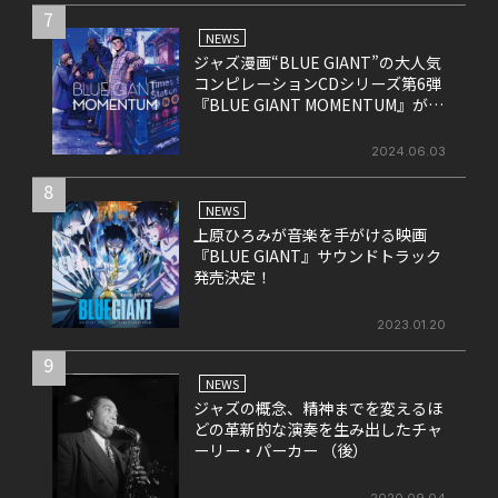
7
NEWS
ジャズ漫画“BLUE GIANT”の大人気
コンピレーションCDシリーズ第6弾
『BLUE GIANT MOMENTUM』が6
月26日にリリース
2024.06.03
8
NEWS
上原ひろみが音楽を手がける映画
『BLUE GIANT』サウンドトラック
発売決定！
2023.01.20
9
NEWS
ジャズの概念、精神までを変えるほ
どの革新的な演奏を生み出したチャ
ーリー・パーカー （後）
2020.09.04