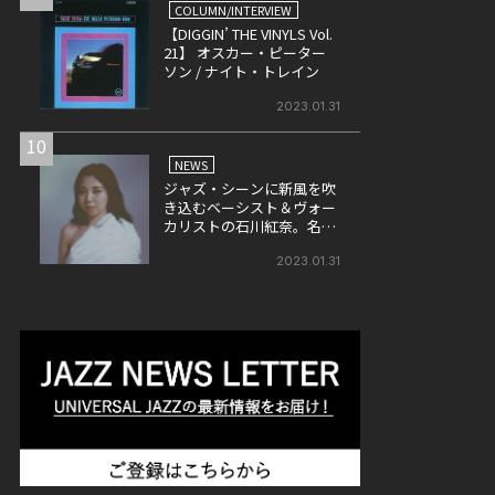
COLUMN/INTERVIEW
【DIGGIN’ THE VINYLS Vol.
21】 オスカー・ピーター
ソン / ナイト・トレイン
2023.01.31
10
NEWS
ジャズ・シーンに新風を吹
き込むベーシスト＆ヴォー
カリストの石川紅奈。名門
ヴァーヴ・レーベルから3
月22日にメジャー・デビュ
2023.01.31
ーが決定。