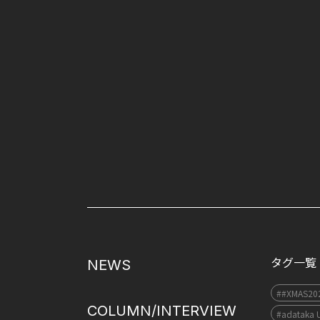
タグ一覧
NEWS
##XMAS20
COLUMN/INTERVIEW
#adataka 