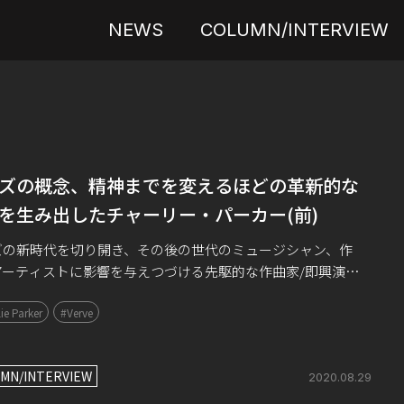
NEWS
COLUMN/INTERVIEW
ズの概念、精神までを変えるほどの革新的な
を生み出したチャーリー・パーカー(前)
ズの新時代を切り開き、その後の世代のミュージシャン、作
アーティストに影響を与えつづける先駆的な作曲家/即興演奏
ルト・サックス奏者、チャーリー・パーカー。生誕100年を記
ie Parker
#Verve
バードの軌跡、その偉大なる所以を […]
MN/INTERVIEW
2020.08.29