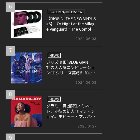
6
COLUMN/INTERVIEW
【DIGGIN’ THE NEW VINYLS
#6】『A Night at the Villag
e Vanguard：The Complet
e Masters』
2024.06.03
7
NEWS
ジャズ漫画“BLUE GIAN
T”の大人気コンピレーショ
ンCDシリーズ第6弾『BLUE
GIANT MOMENTUM』が6月
26日にリリース
2024.06.03
8
NEWS
グラミー賞2部門ノミネー
ト、期待の新人サマラ・ジ
ョイ。デビュー・アルバム
「リンガー・アワイル」の
日本盤が本日ついに発売！
2023.01.27
9