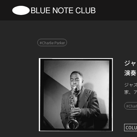
#Charlie Parker
ジャ
演奏
ジャ
家、
家/ア
#Charl
念し、
COLU