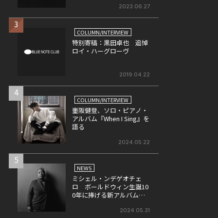
発売記念のエキシビション
2023.06.27
＆ライヴの開催が決定！
3
COLUMN/INTERVIEW
特別寄稿：黒田卓也 追悼
ロイ・ハーグローヴ
2019.04.22
4
COLUMN/INTERVIEW
壷阪健登、ソロ・ピアノ・
アルバム『When I Sing』を
語る
2024.05.22
5
NEWS
ミシェル・ンデゲオチェ
ロ ボールドウィン生誕10
0年に捧げる新アルバム発
売が決定
2024.05.31