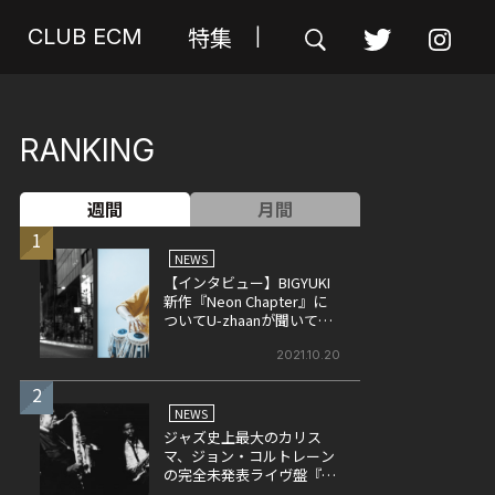
特集
CLUB ECM
|
RANKING
週間
月間
1
NEWS
【インタビュー】BIGYUKI
新作『Neon Chapter』に
ついてU-zhaanが聞いてみ
た
2021.10.20
2
NEWS
ジャズ史上最大のカリス
マ、ジョン・コルトレーン
の完全未発表ライヴ盤『ヴ
ィレッジ・ゲイトの夜』、