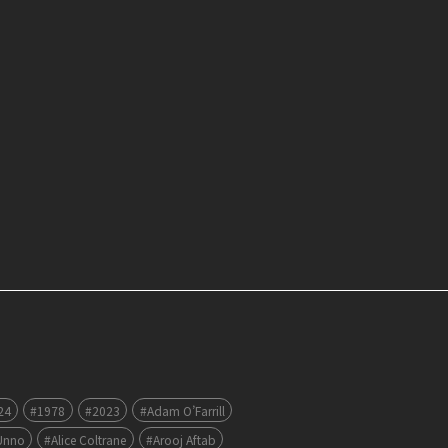
24
#1978
#2023
#Adam O’Farrill
Unno
#Alice Coltrane
#Arooj Aftab