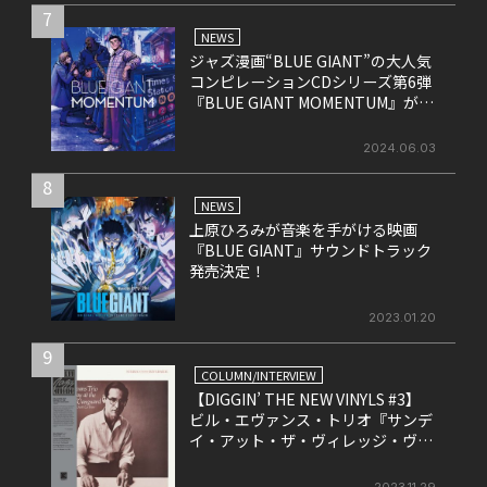
7
NEWS
ジャズ漫画“BLUE GIANT”の大人気
コンピレーションCDシリーズ第6弾
『BLUE GIANT MOMENTUM』が6
月26日にリリース
2024.06.03
8
NEWS
上原ひろみが音楽を手がける映画
『BLUE GIANT』サウンドトラック
発売決定！
2023.01.20
9
COLUMN/INTERVIEW
【DIGGIN’ THE NEW VINYLS #3】
ビル・エヴァンス・トリオ『サンデ
イ・アット・ザ・ヴィレッジ・ヴァ
ンガード』
2023.11.29