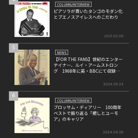
COLUMN/INTERVIEW
ピアソラが貫いたタンゴのモダン化
とブエノスアイレスへのこだわり
2021.02.06
5
NEWS
【FOR THE FANS】世紀のエンター
テイナー、ルイ・アームストロン
グ 1968年に英・BBCにて収録さ
れたライヴ盤をリリース！
2024.05.24
6
COLUMN/INTERVIEW
ブロッサム・ディアリー 100周年
ベストで振り返る「癒しとユーモ
ア」のキャリア
2024.04.26