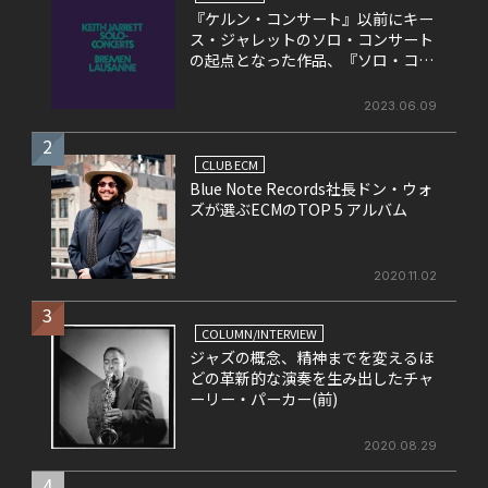
『ケルン・コンサート』以前にキー
ス・ジャレットのソロ・コンサート
の起点となった作品、『ソロ・コン
サート』
2023.06.09
2
CLUB ECM
Blue Note Records社長ドン・ウォ
ズが選ぶECMのTOP 5 アルバム
2020.11.02
3
COLUMN/INTERVIEW
ジャズの概念、精神までを変えるほ
どの革新的な演奏を生み出したチャ
ーリー・パーカー(前)
2020.08.29
4