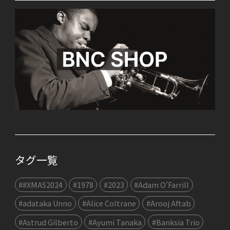
タグ一覧
##XMAS2024
#1978
#2023
#Adam O’Farrill
#adataka Unno
#Alice Coltrane
#Arooj Aftab
#Astrud Gilberto
#Ayumi Tanaka
#Banksia Trio