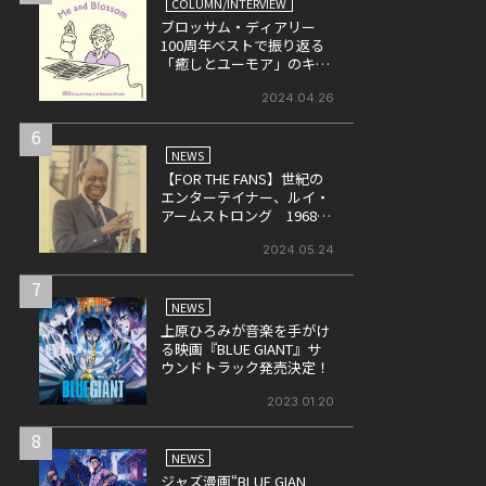
COLUMN/INTERVIEW
ブロッサム・ディアリー
100周年ベストで振り返る
「癒しとユーモア」のキャ
リア
2024.04.26
6
NEWS
【FOR THE FANS】世紀の
エンターテイナー、ルイ・
アームストロング 1968年
に英・BBCにて収録された
ライヴ盤をリリース！
2024.05.24
7
NEWS
上原ひろみが音楽を手がけ
る映画『BLUE GIANT』サ
ウンドトラック発売決定！
2023.01.20
8
NEWS
ジャズ漫画“BLUE GIAN