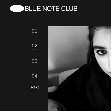
01
02
03
04
Next