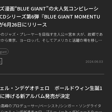
ズ漫画“BLUE GIANT”の大人気コンピレーシ
CDシリーズ第6弾『BLUE GIANT MOMENTU
が6月26日にリリース
一のジャズ・プレーヤーを目指す主人公＝宮本 大が、故郷であ
台から東京、ヨーロッパ、そしてアメリカと活躍の場を移しな
奮闘する大人気ジャズ漫画“BLUE GIANT”シリーズ。 昨年20
giant
には東京 […]
S
2024.06.03
ェル・ンデゲオチェロ ボールドウィン生誕1
年に捧げる新アルバム発売が決定
最高峰のプロデューサー/ベーシスト/シンガー・ソングライタ
ミシェル・ンデゲオチェロ。ブルーノート・デビューとなった