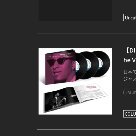
Unca
【DI
he 
日本
ジャ
ズ『
#BLUE
ズ』 極
COLU