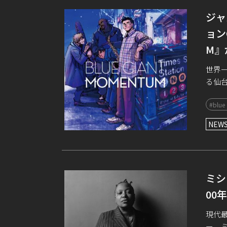
ジャ
ョン
M』
世界
る仙
がら、
#blue 
23年
NEW
ミシ
00
現代
ー、