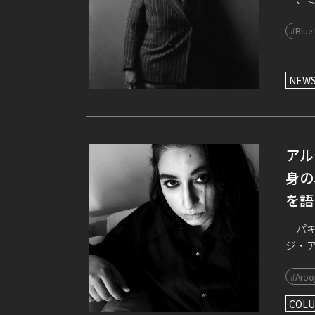
202
#Blue
ラミー
NEW
アル
身の
を語
パキ
ジ・
だ。ま
#Arooj
材で得
COLU