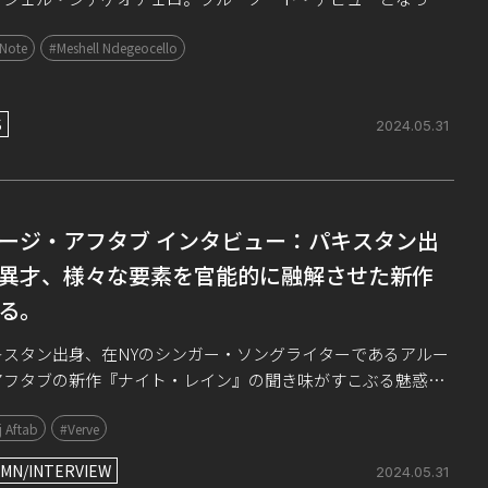
3年作『オムニコード・リアル・ブック』が高い評価を受けてグ
 Note
#Meshell Ndegeocello
賞を受賞、2024年2月の来 […]
S
2024.05.31
ージ・アフタブ インタビュー：パキスタン出
異才、様々な要素を官能的に融解させた新作
る。
スタン出身、在NYのシンガー・ソングライターであるアルー
アフタブの新作『ナイト・レイン』の聞き味がすこぶる魅惑的
ずは、その新作のことを書き留める前に、この5月のzoom取
 Aftab
#Verve
た材料から、彼女のバックグラ […]
MN/INTERVIEW
2024.05.31