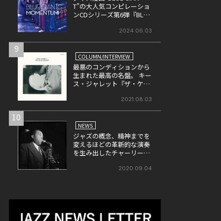
T”の大人気コンピレーショ
ンCDシリーズ第6弾『BLUE
GIANT MOMENTUM』が6月
26日にリリース
2024.06.03
9
COLUMN/INTERVIEW
最悪のコンディションから
生まれた最高の名盤。 キー
ス・ジャレット『ザ・ケル
ン・コンサート』の魅力を
改めて考える。
2021.08.03
10
NEWS
ジャズの概念、精神までを
変えるほどの革新的な演奏
を生み出したチャーリー・
パーカー （後）
2020.09.04