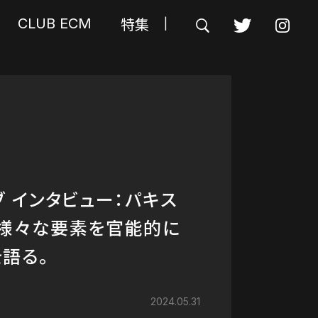
特集
CLUB ECM
|
ANS】世紀のエンターテイナ
ブ インタビュー：パキス
トロング 1968年に
コーシャス・クレイの最
NOTE CLUBサービス終了
、様々な要素を官能的に
録されたライヴ盤をリリー
おさらいしよう
語る。
2024.06.26
2024.05.17
2024.05.31
2024.05.24