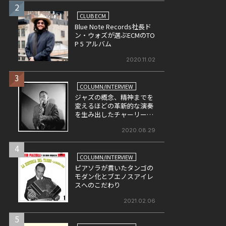
2
CLUB ECM
Blue Note Records社長ド
ン・ウォズが選ぶECMのTO
P 5 アルバム
2020.11.02
3
COLUMN/INTERVIEW
ジャズの概念、精神までを
変えるほどの革新的な演奏
を生み出したチャーリー・
パーカー(前)
2020.08.29
4
COLUMN/INTERVIEW
ピアソラが貫いたタンゴの
モダン化とブエノスアイレ
スへのこだわり
2021.02.06
5