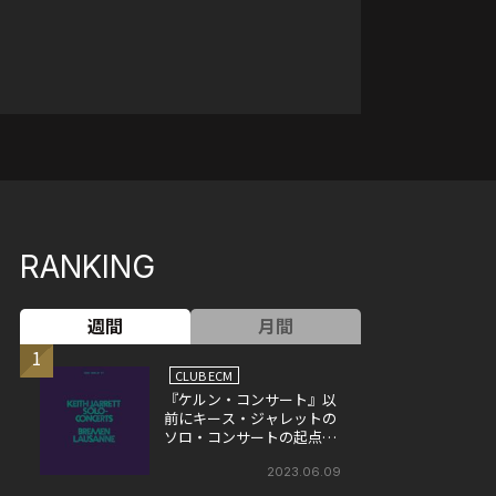
RANKING
週間
月間
1
CLUB ECM
『ケルン・コンサート』以
前にキース・ジャレットの
ソロ・コンサートの起点と
なった作品、『ソロ・コン
サート』
2023.06.09