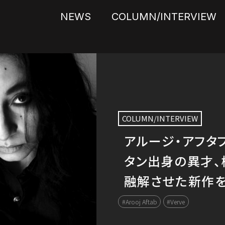
NEWS
COLUMN/INTERVIEW
NEWS
COLUMN/INTERVIEW
【FOR THE F
COLUMN/INTERVIEW
Uncategorized
アルージ・アフタ
ー、ルイ・アームス
再来日公演を行う
【重要】 BLUE 
タン出身の異才
英・BBCにて収
新作『カルペ』を
のお報せ
融解させた新作を
ス！
#Blue Note
#Cautious Clay
#Arooj Aftab
#Verve
#Louis Armstrong
#Verve