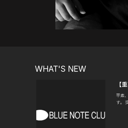
WHAT'S NEW
【重
平素、
す。 
BLU
本日オ