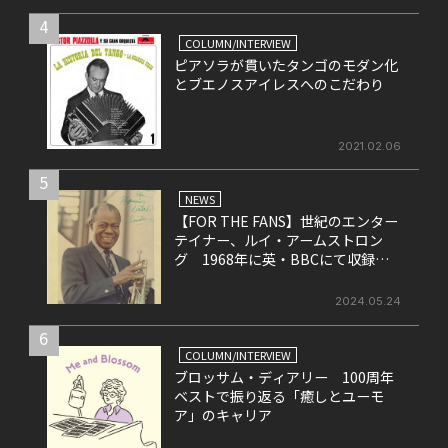
4
COLUMN/INTERVIEW
ピアソラが貫いたタンゴのモダン化
とブエノスアイレスへのこだわり
2021.02.06
5
NEWS
【FOR THE FANS】世紀のエンター
テイナー、ルイ・アームストロン
グ 1968年に英・BBCにて収録さ
れたライヴ盤をリリース！
2024.05.24
6
COLUMN/INTERVIEW
ブロッサム・ディアリー 100周年
ベストで振り返る「癒しとユーモ
ア」のキャリア