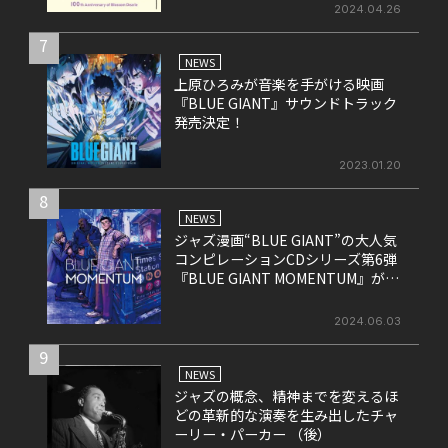
2024.04.26
7
NEWS
上原ひろみが音楽を手がける映画
『BLUE GIANT』サウンドトラック
発売決定！
2023.01.20
8
NEWS
ジャズ漫画“BLUE GIANT”の大人気
コンピレーションCDシリーズ第6弾
『BLUE GIANT MOMENTUM』が6
月26日にリリース
2024.06.03
9
NEWS
ジャズの概念、精神までを変えるほ
どの革新的な演奏を生み出したチャ
ーリー・パーカー （後）