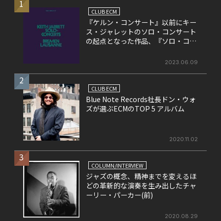
1
CLUB ECM
『ケルン・コンサート』以前にキー
ス・ジャレットのソロ・コンサート
の起点となった作品、『ソロ・コン
サート』
2023.06.09
2
CLUB ECM
Blue Note Records社長ドン・ウォ
ズが選ぶECMのTOP 5 アルバム
2020.11.02
3
COLUMN/INTERVIEW
ジャズの概念、精神までを変えるほ
どの革新的な演奏を生み出したチャ
ーリー・パーカー(前)
2020.08.29