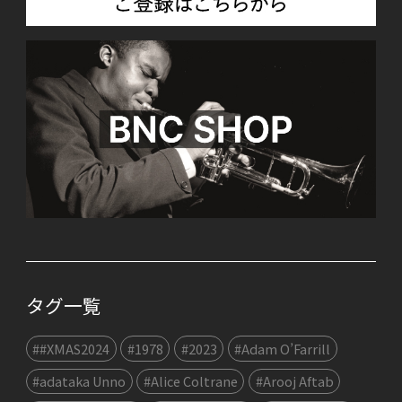
タグ一覧
##XMAS2024
#1978
#2023
#Adam O’Farrill
#adataka Unno
#Alice Coltrane
#Arooj Aftab