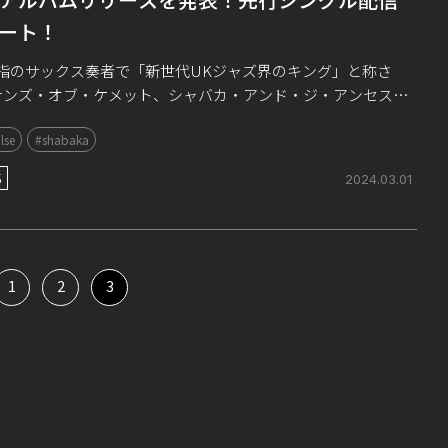
ート！
屈指のサックス奏者で「新世代UKジャズ界のキング」と称さ
サンズ・オブ・ケメット、シャバカ・アンド・ジ・アンセスタ
、コメット・イズ・カミングと3つのバンドを行き来しながら
lse
#shabaka
ていたシャバカ・ハッチングス。この […]
S
2024.03.01
1
2
3