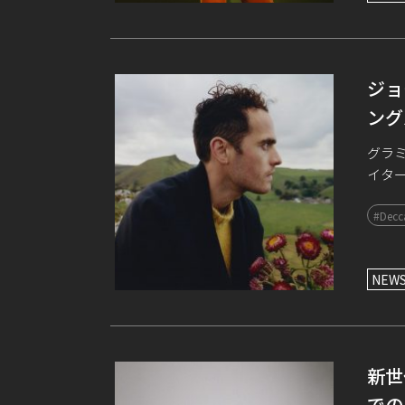
ジョ
ング
グラ
イタ
るジ
#Decc
月10
NEW
新世
での