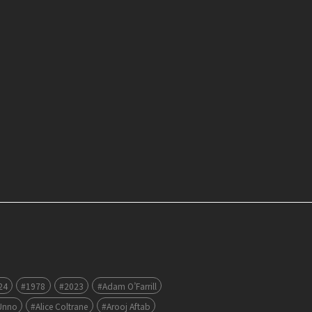
24
#1978
#2023
#Adam O’Farrill
Unno
#Alice Coltrane
#Arooj Aftab