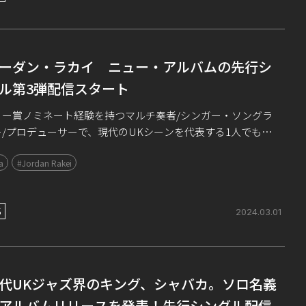
ーダン・ラカイ ニュー・アルバムの先行シ
ル第3弾配信スタート
ミー賞ノミネート経験を持つマルチ奏者/シンガー・ソングラ
ー/プロデューサーで、現代のUKシーンを代表する1人でもあ
ョーダン・ラカイが、イギリスの名門デッカ・レコードから5
a
#Jordan Rakei
日にリリースするニュー・アルバム […]
S
2024.03.01
代UKジャズ界のキング、シャバカ。ソロ名義
アルバムリリースを発表！先行シングル配信