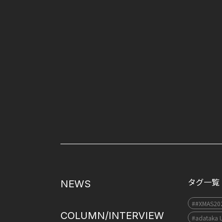
タグ一覧
NEWS
##XMAS20
COLUMN/INTERVIEW
#adataka 