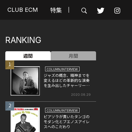
特集
CLUB ECM
|
RANKING
週間
月間
1
COLUMN/INTERVIEW
ジャズの概念、精神までを
変えるほどの革新的な演奏
を生み出したチャーリー・
パーカー(前)
2020.08.29
2
COLUMN/INTERVIEW
ピアソラが貫いたタンゴの
モダン化とブエノスアイレ
スへのこだわり