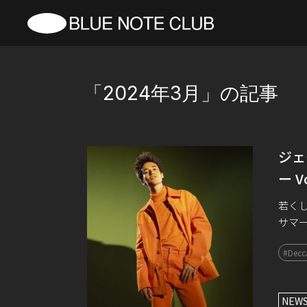
「2024年3月」の記事
ジェ
ー 
若くし
サマ
んだ
#Decc
のカラ
NEW