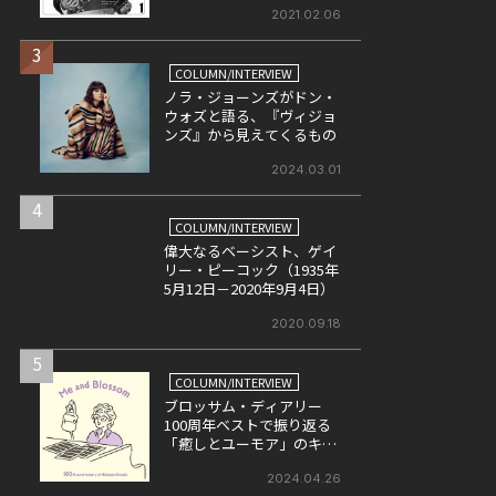
2021.02.06
3
COLUMN/INTERVIEW
ノラ・ジョーンズがドン・
ウォズと語る、『ヴィジョ
ンズ』から見えてくるもの
2024.03.01
4
COLUMN/INTERVIEW
偉大なるベーシスト、ゲイ
リー・ピーコック（1935年
5月12日－2020年9月4日）
2020.09.18
5
COLUMN/INTERVIEW
ブロッサム・ディアリー
100周年ベストで振り返る
「癒しとユーモア」のキャ
リア
2024.04.26