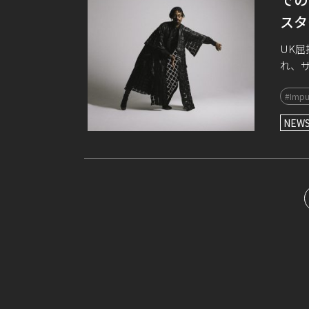
スタ
UK
れ、
ーズ
#Impu
活動し
NEW