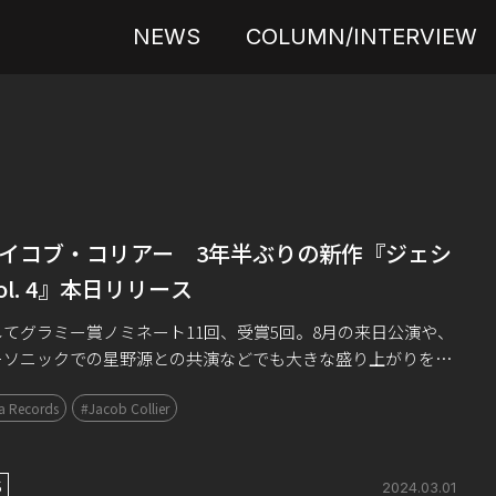
NEWS
COLUMN/INTERVIEW
イコブ・コリアー 3年半ぶりの新作『ジェシ
Vol. 4』本日リリース
てグラミー賞ノミネート11回、受賞5回。8月の来日公演や、
ーソニックでの星野源との共演などでも大きな盛り上がりを呼
ジェイコブ・コリアー。ニューヨーク・タイムズ誌に「Z世代
a Records
#Jacob Collier
フルなモーツァルト」と絶賛され […]
S
2024.03.01