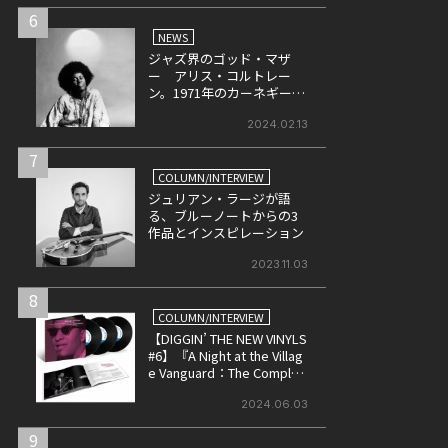
6
NEWS
ジャズ界のゴッド・マザ
ー アリス・コルトレー
ン。1971年のカーネギー・
ホールでのライヴ音源がリ
リース決定！
2024.02.13
7
COLUMN/INTERVIEW
ジュリアン・ラージが語
る、ブルーノートからの3
作品とインスピレーション
2023.11.03
8
COLUMN/INTERVIEW
【DIGGIN’ THE NEW VINYLS
#6】『A Night at the Villag
e Vanguard：The Complet
e Masters』
2024.06.03
9