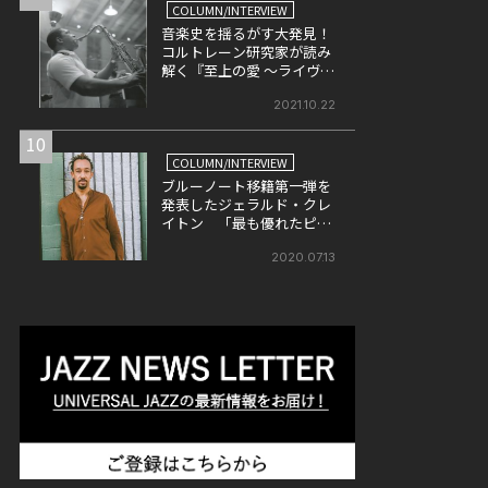
COLUMN/INTERVIEW
音楽史を揺るがす大発見！
コルトレーン研究家が読み
解く『至上の愛 ～ライヴ・
イン・シアトル』
2021.10.22
10
COLUMN/INTERVIEW
ブルーノート移籍第一弾を
発表したジェラルド・クレ
イトン 「最も優れたピア
ニスト」とドン・ウォズが
評する彼の魅力とは
2020.07.13