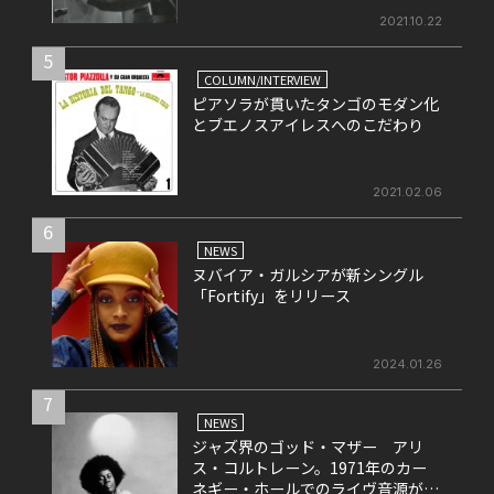
2021.10.22
5
COLUMN/INTERVIEW
ピアソラが貫いたタンゴのモダン化
とブエノスアイレスへのこだわり
2021.02.06
6
NEWS
ヌバイア・ガルシアが新シングル
「Fortify」をリリース
2024.01.26
7
NEWS
ジャズ界のゴッド・マザー アリ
ス・コルトレーン。1971年のカー
ネギー・ホールでのライヴ音源がリ