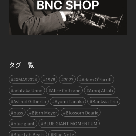
タグ一覧
##XMAS2024
#1978
#2023
#Adam O’Farrill
#adataka Unno
#Alice Coltrane
#Arooj Aftab
#Astrud Gilberto
#Ayumi Tanaka
#Banksia Trio
#bass
#Björn Meyer
#Blossom Dearie
#blue giant
#BLUE GIANT MOMENTUM
#Blue Lab Beats
#Blue Note