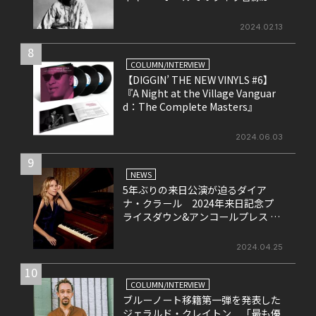
リース決定！
2024.02.13
8
COLUMN/INTERVIEW
【DIGGIN’ THE NEW VINYLS #6】
『A Night at the Village Vanguar
d：The Complete Masters』
2024.06.03
9
NEWS
5年ぶりの来日公演が迫るダイア
ナ・クラール 2024年来日記念プ
ライスダウン&アンコールプレス 7
タイトルがリリース！
2024.04.25
10
COLUMN/INTERVIEW
ブルーノート移籍第一弾を発表した
ジェラルド・クレイトン 「最も優