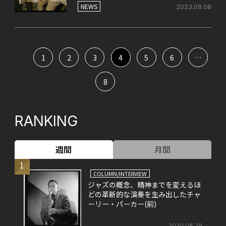
NEWS
2023.09.08
1
2
3
4
5
6
…
8
RANKING
週間
月間
1
COLUMN/INTERVIEW
ジャズの概念、精神までを変えるほ
どの革新的な演奏を生み出したチャ
ーリー・パーカー(前)
2020.08.29