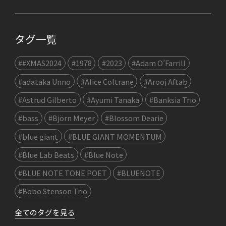
タグ一覧
##XMAS2024
#1978
#2023
#Adam O’Farrill
#adataka Unno
#Alice Coltrane
#Arooj Aftab
#Astrud Gilberto
#Ayumi Tanaka
#Banksia Trio
#bass
#Björn Meyer
#Blossom Dearie
#blue giant
#BLUE GIANT MOMENTUM
#Blue Lab Beats
#Blue Note
#BLUE NOTE TONE POET
#BLUENOTE
#Bobo Stenson Trio
全てのタグを見る