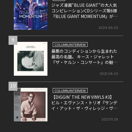
ジャズ漫画“BLUE GIANT”の大人気
コンピレーションCDシリーズ第6弾
『BLUE GIANT MOMENTUM』が6
月26日にリリース
2024.06.03
9
COLUMN/INTERVIEW
最悪のコンディションから生まれた
最高の名盤。 キース・ジャレット
『ザ・ケルン・コンサート』の魅力
を改めて考える。
2021.08.03
10
COLUMN/INTERVIEW
【DIGGIN’ THE NEW VINYLS #3】
ビル・エヴァンス・トリオ『サンデ
イ・アット・ザ・ヴィレッジ・ヴァ
ンガード』
2023.11.29