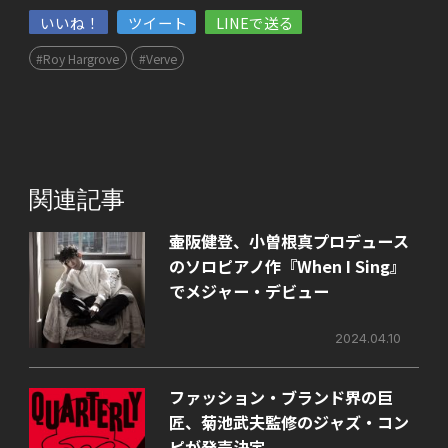
いいね！
ツイート
LINEで送る
#Roy Hargrove
#Verve
関連記事
壷阪健登、小曽根真プロデュース
のソロピアノ作『When I Sing』
でメジャー・デビュー
2024.04.10
ファッション・ブランド界の巨
匠、菊池武夫監修のジャズ・コン
ピが発売決定