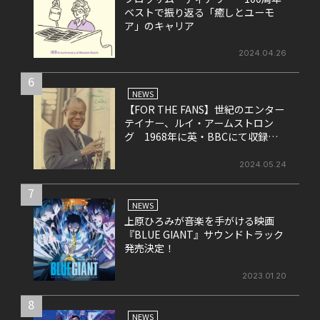
ベストで振り返る「癒しとユーモ
ア」のキャリア
2024.04.26
6
NEWS
【FOR THE FANS】世紀のエンター
テイナー、ルイ・アームストロン
グ 1968年に英・BBCにて収録さ
れたライヴ盤をリリース！
2024.05.24
7
NEWS
上原ひろみが音楽を手がける映画
『BLUE GIANT』サウンドトラック
発売決定！
2023.01.20
8
NEWS