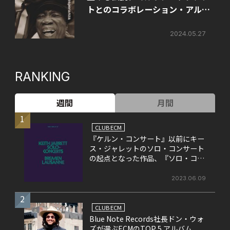
トとのコラボレーション・アルバ
ムを8月にリリース！
2024.05.27
RANKING
週間
月間
1
CLUB ECM
『ケルン・コンサート』以前にキー
ス・ジャレットのソロ・コンサート
の起点となった作品、『ソロ・コン
サート』
2023.06.09
2
CLUB ECM
Blue Note Records社長ドン・ウォ
ズが選ぶECMのTOP 5 アルバム