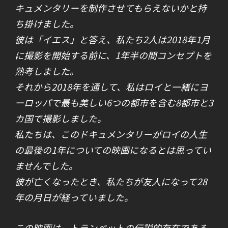
キュメンタリーを制作させてもらえないかと持
ち掛けました。
彼は「イエス」と答え、私たち2人は2018年1月
に撮影を開始する前に、1年半の間コンセプトを
熟考しました。
それから2018年を通して、私はロイと一緒にヨ
ーロッパで最も美しい6つの都市を含む8都市と3
カ国で撮影しました。
私たちは、このドキュメンタリーがロイの人生
の最後の1年についての映画になるとは思ってい
ませんでした。
彼が亡くなったとき、私たちが友人になって28
年の月日が経っていました。
この映画は、トランペットの伝説的存在である