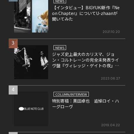
NEWS
【インタビュー】BIGYUKI新作『Ne
on Chapter』についてU-zhaanが
聞いてみた
2021.10.20
3
NEWS
ジャズ史上最大のカリスマ、ジョ
ン・コルトレーンの完全未発表ライ
ヴ盤『ヴィレッジ・ゲイトの夜』、
発売記念のエキシビション＆ライヴ
の開催が決定！
2023.06.27
4
COLUMN/INTERVIEW
特別寄稿：黒田卓也 追悼ロイ・ハ
ーグローヴ
2019.04.22