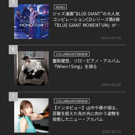
5
NEWS
ジャズ漫画“BLUE GIANT”の大人気
コンピレーションCDシリーズ第6弾
『BLUE GIANT MOMENTUM』が6
月26日にリリース
2024.06.03
6
COLUMN/INTERVIEW
壷阪健登、ソロ・ピアノ・アルバム
『When I Sing』を語る
2024.05.22
7
COLUMN/INTERVIEW
【インタビュー】山中千尋が語る、
苦難を超えた先の光に向かう姿勢を
投影したニュー・アルバム
2023.02.01