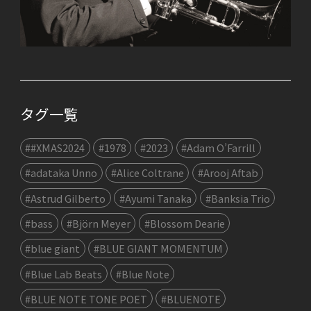
タグ一覧
##XMAS2024
#1978
#2023
#Adam O’Farrill
#adataka Unno
#Alice Coltrane
#Arooj Aftab
#Astrud Gilberto
#Ayumi Tanaka
#Banksia Trio
#bass
#Björn Meyer
#Blossom Dearie
#blue giant
#BLUE GIANT MOMENTUM
#Blue Lab Beats
#Blue Note
#BLUE NOTE TONE POET
#BLUENOTE