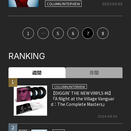
どうやって成し遂げることができた
COLUMN/INTERVIEW
2023.03.02
のか?!
1
…
5
6
7
8
RANKING
週間
月間
1
COLUMN/INTERVIEW
【DIGGIN’ THE NEW VINYLS #6】
『A Night at the Village Vanguar
d：The Complete Masters』
2024.06.03
2