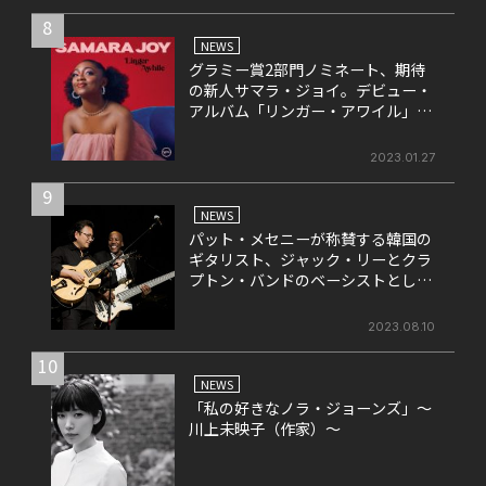
8
NEWS
グラミー賞2部門ノミネート、期待
の新人サマラ・ジョイ。デビュー・
アルバム「リンガー・アワイル」の
日本盤が本日ついに発売！
2023.01.27
9
NEWS
パット・メセニーが称賛する韓国の
ギタリスト、ジャック・リーとクラ
プトン・バンドのベーシストとして
も名高いネイザン・イーストのコラ
ボ・アルバムが10月にリリース。
2023.08.10
10
NEWS
「私の好きなノラ・ジョーンズ」～
川上未映子（作家）～