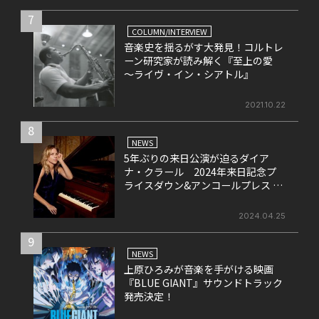
7
COLUMN/INTERVIEW
音楽史を揺るがす大発見！コルトレ
ーン研究家が読み解く『至上の愛
～ライヴ・イン・シアトル』
2021.10.22
8
NEWS
5年ぶりの来日公演が迫るダイア
ナ・クラール 2024年来日記念プ
ライスダウン&アンコールプレス 7
タイトルがリリース！
2024.04.25
9
NEWS
上原ひろみが音楽を手がける映画
『BLUE GIANT』サウンドトラック
発売決定！