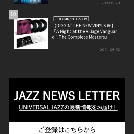
2023.01.20
10
COLUMN/INTERVIEW
【DIGGIN’ THE NEW VINYLS #6】
『A Night at the Village Vanguar
d：The Complete Masters』
2024.06.03