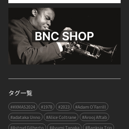
タグ一覧
##XMAS2024
#1978
#2023
#Adam O’Farrill
#adataka Unno
#Alice Coltrane
#Arooj Aftab
#Astrud Gilberto
#Ayumi Tanaka
#Banksia Trio