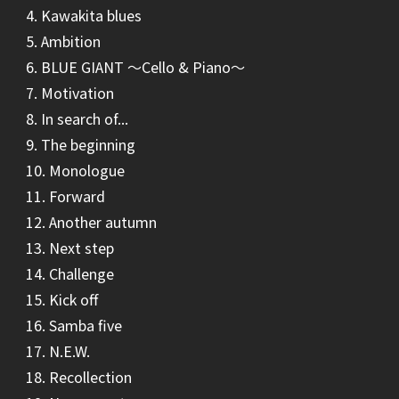
4. Kawakita blues
5. Ambition
6. BLUE GIANT ～Cello & Piano～
7. Motivation
8. In search of...
9. The beginning
10. Monologue
11. Forward
12. Another autumn
13. Next step
14. Challenge
15. Kick off
16. Samba five
17. N.E.W.
18. Recollection