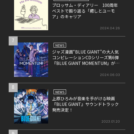
ブロッサム・ディアリー 100周年
ベストで振り返る「癒しとユーモ
ア」のキャリア
2024.04.26
7
NEWS
ジャズ漫画“BLUE GIANT”の大人気
コンピレーションCDシリーズ第6弾
『BLUE GIANT MOMENTUM』が6
月26日にリリース
2024.06.03
8
NEWS
上原ひろみが音楽を手がける映画
『BLUE GIANT』サウンドトラック
発売決定！
2023.01.20
9