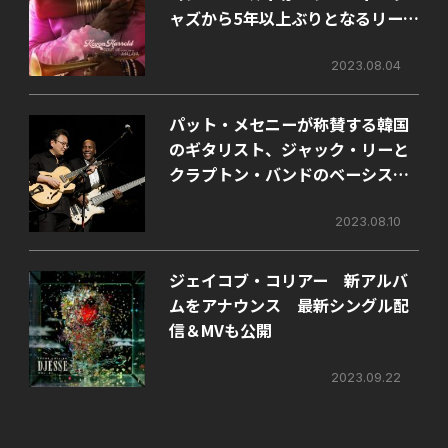
ャズから5年以上ぶりとなるリーダ
ーとしての新曲をリリース。
2023.08.04
パット・メセニーが称賛する韓国
のギタリスト、ジャック・リーと
クラプトン・バンドのベーシスト
としても名高いネイザン・イース
トのコラボ・アルバムが10月にリ
2023.08.10
リース。
ジェイコブ・コリアー 新アルバ
ムをアナウンス 最新シングル配
信＆MVも公開
2023.09.22