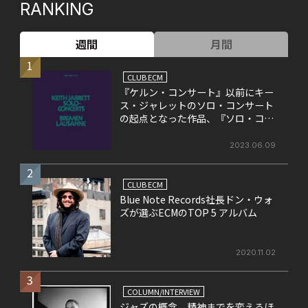
RANKING
週間
月間
1
CLUB ECM
『ケルン・コンサート』以前にキー
ス・ジャレットのソロ・コンサート
の起点となった作品、『ソロ・コン
サート』
2023.06.09
2
CLUB ECM
Blue Note Records社長ドン・ウォ
ズが選ぶECMのTOP 5 アルバム
2020.11.02
3
COLUMN/INTERVIEW
ジャズの概念、精神までを変えるほ