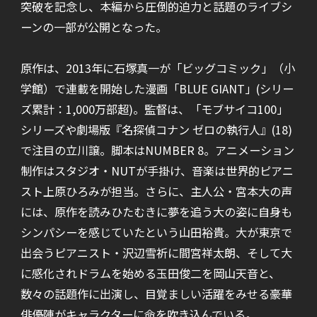
突破を記念し、本編から圧倒的迫力と話題のライブシ
ーンの一部が公開となった。
原作は、2013年に石塚真一が「ビッグコミック」（小
学館）で連載を開始した漫画「BLUE GIANT」(シリー
ズ累計：1,000万部超)。監督は、「モブサイコ100」
シリーズや劇場版『名探偵コナン ゼロの執行人』(18)
で注目の立川譲。脚本はNUMBER 8。アニメーション
制作はスタジオ・NUTが手掛け、音楽は世界的ピアニ
スト上原ひろみが担当。さらに、主人公・宮本大の声
には、原作を読みひたむきに夢を追う大の姿に自身も
シンパシーを感じていたという山田裕貴。大が東京で
出会うピアニスト・沢辺雪祈に間宮祥太朗、そして大
に感化されドラムを始める玉田俊二を岡山天音と、
数々の話題作に出演し、目覚ましい活躍をみせる豪華
俳優陣がキャラクターに命を吹き込んでいる。