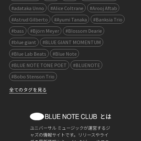
#adataka Unno
#Alice Coltrane
#Arooj Aftab
#Astrud Gilberto
#Ayumi Tanaka
#Banksia Trio
#bass
#Björn Meyer
#Blossom Dearie
#blue giant
#BLUE GIANT MOMENTUM
#Blue Lab Beats
#Blue Note
#BLUE NOTE TONE POET
#BLUENOTE
#Bobo Stenson Trio
全てのタグを見る
ユニバーサル ミュージックが運営するジ
ャズの情報サイトです。リリースやライ