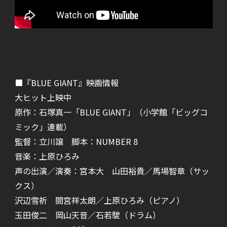
■『BLUE GIANT』映画情報
大ヒット上映中
原作：石塚真一「BLUE GIANT」（小学館「ビッグコ
ミック」連載）
監督：立川譲 脚本：NUMBER 8
音楽：上原ひろみ
声の出演／演奏：宮本大 山田裕貴／馬場智章（サッ
クス）
沢辺雪祈 間宮祥太朗／上原ひろみ（ピアノ）
玉田俊二 岡山天音／石若駿（ドラム）