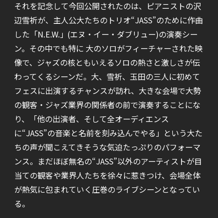
それを記念して今回公開されたのは、ピアニストの沢
辺雪祈が、主人公大たちのトリオ“JASS”のために作曲
した「N.E.W.」(エヌ・イー・ダブリュー)の演奏シー
ン。その中でも特に 大のソロがフィーチャーされた映
像で、ジャズの核ともいえるソロの熱さと激しさが伝
わってくるシーンだ。大、雪祈、玉田の三人に初めて
フェスに出演するチャンスが訪れ、大きな会場で大勢
の観客・ジャズ業界の関係者の前で演奏することにな
り、「他の出演者、そして全オーディエンス
に“JASS”の音楽と名前を刻み込んでやる」という大た
ちの声が聞こえてきそうな気迫たっぷりのパフォーマ
ンス。まだほぼ無名の“JASS”以外のアーティストが目
当ての観客や業界人たちを徐々に惹きつけ、会場全体
が熱気に包まれていく圧巻のライブシーンとなってい
る。