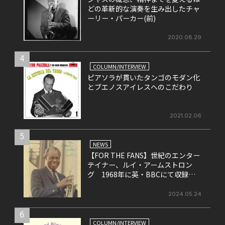
どの革新的な演奏を生み出したチャ
ーリー・パーカー(前)
2020.08.29
4
COLUMN/INTERVIEW
ピアソラが貫いたタンゴのモダン化
とブエノスアイレスへのこだわり
2021.02.06
5
NEWS
【FOR THE FANS】世紀のエンター
テイナー、ルイ・アームストロン
グ 1968年に英・BBCにて収録さ
れたライヴ盤をリリース！
2024.05.24
6
COLUMN/INTERVIEW