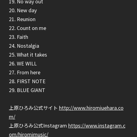
19. No way out
20. New day
21. Reunion
22. Count on me
23. Faith
24. Nostalgia
25. What it takes
26. WE WILL
27. From here
28. FIRST NOTE
29. BLUE GIANT
上原ひろみ公式サイト
http://www.hiromiuehara.co
m/
上原ひろみ公式Instagram
https://www.instagram.c
om/hiromimusic/