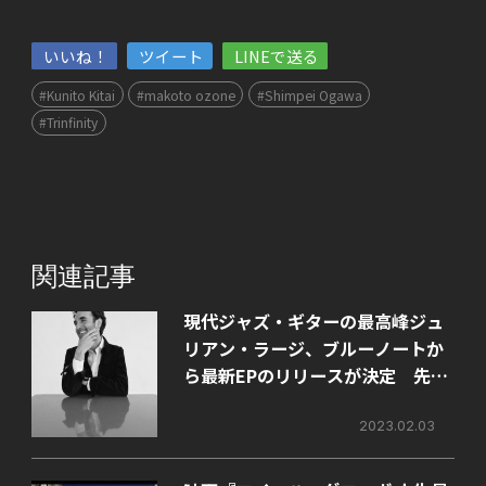
いいね！
ツイート
LINEで送る
#Kunito Kitai
#makoto ozone
#Shimpei Ogawa
#Trinfinity
関連記事
現代ジャズ・ギターの最高峰ジュ
リアン・ラージ、ブルーノートか
ら最新EPのリリースが決定 先行
シングル第1弾配信＆MV公開スタ
ート
2023.02.03