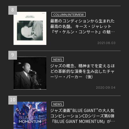
8
COLUMN/INTERVIEW
最悪のコンディションから生まれた
最高の名盤。 キース・ジャレット
『ザ・ケルン・コンサート』の魅力
を改めて考える。
2021.08.03
9
NEWS
ジャズの概念、精神までを変えるほ
どの革新的な演奏を生み出したチャ
ーリー・パーカー （後）
2020.09.04
10
NEWS
ジャズ漫画“BLUE GIANT”の大人気
コンピレーションCDシリーズ第6弾
『BLUE GIANT MOMENTUM』が6
月26日にリリース