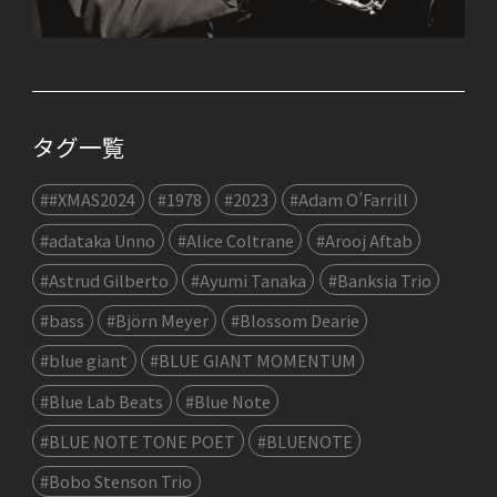
タグ一覧
##XMAS2024
#1978
#2023
#Adam O’Farrill
#adataka Unno
#Alice Coltrane
#Arooj Aftab
#Astrud Gilberto
#Ayumi Tanaka
#Banksia Trio
#bass
#Björn Meyer
#Blossom Dearie
#blue giant
#BLUE GIANT MOMENTUM
#Blue Lab Beats
#Blue Note
#BLUE NOTE TONE POET
#BLUENOTE
#Bobo Stenson Trio