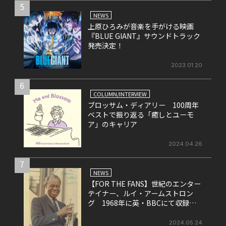
5
NEWS
上原ひろみが音楽を手がける映画
『BLUE GIANT』サウンドトラック
発売決定！
2023.01.20
6
COLUMN/INTERVIEW
ブロッサム・ディアリー 100周年
ベストで振り返る「癒しとユーモ
ア」のキャリア
2024.04.26
7
NEWS
【FOR THE FANS】世紀のエンター
テイナー、ルイ・アームストロン
グ 1968年に英・BBCにて収録さ
れたライヴ盤をリリース！
2024.05.24