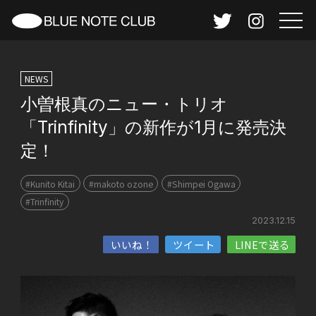
NEWS
小曽根真のニュー・トリオ
「Trinfinity」の新作が1月に発売決
定！
#Kunito Kitai
#makoto ozone
#Shimpei Ogawa
#Trinfinity
2023.12.15
いいね！
ツイート
LINEで送る