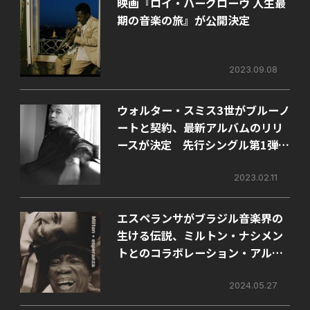
映画『ロイ・ハーグローヴ 人生最
期の音楽の旅』が公開決定
2023.09.08
ウォルター・スミス3世がブルーノ
ートと契約、最新アルバムのリリ
ースが決定 先行シングル第1弾も
配信スタート
2023.02.11
エスペランサがブラジル音楽界の
生ける伝説、ミルトン・ナシメン
トとのコラボレーション・アルバ
ムを8月にリリース！
2024.05.27