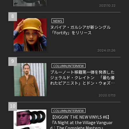
2021.10.22
8
NEWS
ヌバイア・ガルシアが新シングル
「Fortify」をリリース
2024.01.26
9
COLUMN/INTERVIEW
ブルーノート移籍第一弾を発表した
ジェラルド・クレイトン 「最も優
れたピアニスト」とドン・ウォズが
評する彼の魅力とは
2020.07.13
10
COLUMN/INTERVIEW
【DIGGIN’ THE NEW VINYLS #6】
『A Night at the Village Vanguar
d：The Complete Masters』