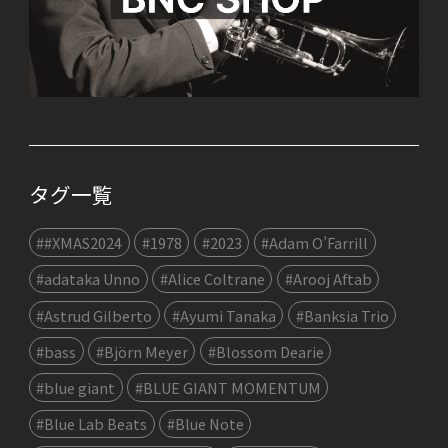
タグ一覧
##XMAS2024
#1978
#2023
#Adam O’Farrill
#adataka Unno
#Alice Coltrane
#Arooj Aftab
#Astrud Gilberto
#Ayumi Tanaka
#Banksia Trio
#bass
#Björn Meyer
#Blossom Dearie
#blue giant
#BLUE GIANT MOMENTUM
#Blue Lab Beats
#Blue Note