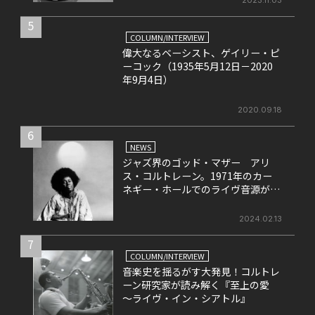
5
COLUMN/INTERVIEW
偉大なるベーシスト、ゲイリー・ピ
ーコック（1935年5月12日－2020
年9月4日）
2020.09.18
6
NEWS
ジャズ界のゴッド・マザー アリ
ス・コルトレーン。1971年のカー
ネギー・ホールでのライヴ音源がリ
リース決定！
2024.02.13
7
COLUMN/INTERVIEW
音楽史を揺るがす大発見！コルトレ
ーン研究家が読み解く『至上の愛
～ライヴ・イン・シアトル』