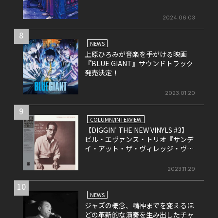
月26日にリリース
2024.06.03
8
NEWS
上原ひろみが音楽を手がける映画
『BLUE GIANT』サウンドトラック
発売決定！
2023.01.20
9
COLUMN/INTERVIEW
【DIGGIN’ THE NEW VINYLS #3】
ビル・エヴァンス・トリオ『サンデ
イ・アット・ザ・ヴィレッジ・ヴァ
ンガード』
2023.11.29
10
NEWS
ジャズの概念、精神までを変えるほ
どの革新的な演奏を生み出したチャ