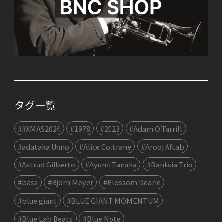
タグ一覧
##XMAS2024
#1978
#2023
#Adam O’Farrill
#adataka Unno
#Alice Coltrane
#Arooj Aftab
#Astrud Gilberto
#Ayumi Tanaka
#Banksia Trio
#bass
#Björn Meyer
#Blossom Dearie
#blue giant
#BLUE GIANT MOMENTUM
#Blue Lab Beats
#Blue Note