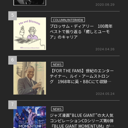
2020.08.29
5
COLUMN/INTERVIEW
ブロッサム・ディアリー 100周年
ベストで振り返る「癒しとユーモ
ア」のキャリア
2024.04.26
6
NEWS
【FOR THE FANS】世紀のエンター
テイナー、ルイ・アームストロン
グ 1968年に英・BBCにて収録さ
れたライヴ盤をリリース！
2024.05.24
7
NEWS
ジャズ漫画“BLUE GIANT”の大人気
コンピレーションCDシリーズ第6弾
『BLUE GIANT MOMENTUM』が6