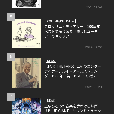
2021.02.06
5
COLUMN/INTERVIEW
ブロッサム・ディアリー 100周年
ベストで振り返る「癒しとユーモ
ア」のキャリア
2024.04.26
6
NEWS
【FOR THE FANS】世紀のエンター
テイナー、ルイ・アームストロン
グ 1968年に英・BBCにて収録さ
れたライヴ盤をリリース！
2024.05.24
7
NEWS
上原ひろみが音楽を手がける映画
『BLUE GIANT』サウンドトラック