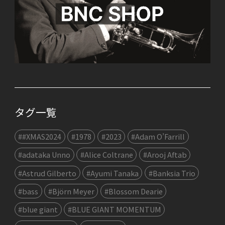
タグ一覧
##XMAS2024
#1978
#2023
#Adam O’Farrill
#adataka Unno
#Alice Coltrane
#Arooj Aftab
#Astrud Gilberto
#Ayumi Tanaka
#Banksia Trio
#bass
#Björn Meyer
#Blossom Dearie
#blue giant
#BLUE GIANT MOMENTUM