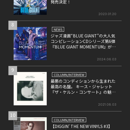
発売決定！
2023.01.20
8
NEWS
ジャズ漫画“BLUE GIANT”の大人気
コンピレーションCDシリーズ第6弾
『BLUE GIANT MOMENTUM』が6
月26日にリリース
2024.06.03
9
COLUMN/INTERVIEW
最悪のコンディションから生まれた
最高の名盤。 キース・ジャレット
『ザ・ケルン・コンサート』の魅力
を改めて考える。
2021.08.03
10
COLUMN/INTERVIEW
【DIGGIN’ THE NEW VINYLS #3】