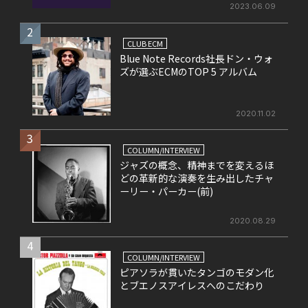
2023.06.09
2
CLUB ECM
Blue Note Records社長ドン・ウォ
ズが選ぶECMのTOP 5 アルバム
2020.11.02
3
COLUMN/INTERVIEW
ジャズの概念、精神までを変えるほ
どの革新的な演奏を生み出したチャ
ーリー・パーカー(前)
2020.08.29
4
COLUMN/INTERVIEW
ピアソラが貫いたタンゴのモダン化
とブエノスアイレスへのこだわり