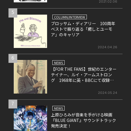
2021.02.06
5
COLUMN/INTERVIEW
ブロッサム・ディアリー 100周年
ベストで振り返る「癒しとユーモ
ア」のキャリア
2024.04.26
6
NEWS
【FOR THE FANS】世紀のエンター
テイナー、ルイ・アームストロン
グ 1968年に英・BBCにて収録さ
れたライヴ盤をリリース！
2024.05.24
7
NEWS
上原ひろみが音楽を手がける映画
『BLUE GIANT』サウンドトラック
発売決定！