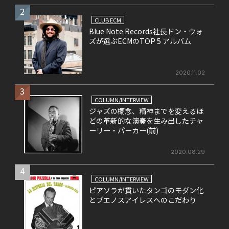
2
CLUB ECM
Blue Note Records社長ドン・ウォ
ズが選ぶECMのTOP 5 アルバム
2020.11.02
3
COLUMN/INTERVIEW
ジャズの概念、精神までを変えるほ
どの革新的な演奏を生み出したチャ
ーリー・パーカー(前)
2020.08.29
4
COLUMN/INTERVIEW
ピアソラが貫いたタンゴのモダン化
とブエノスアイレスへのこだわり