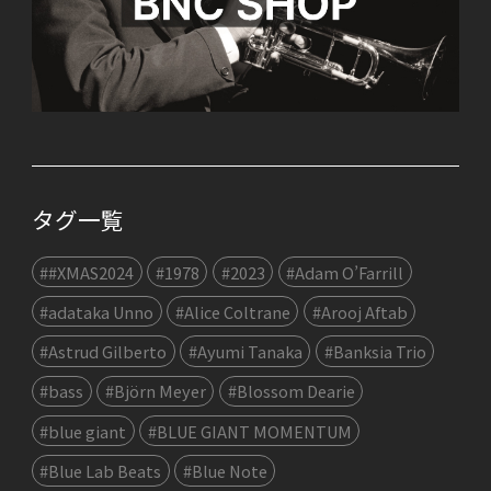
タグ一覧
##XMAS2024
#1978
#2023
#Adam O’Farrill
#adataka Unno
#Alice Coltrane
#Arooj Aftab
#Astrud Gilberto
#Ayumi Tanaka
#Banksia Trio
#bass
#Björn Meyer
#Blossom Dearie
#blue giant
#BLUE GIANT MOMENTUM
#Blue Lab Beats
#Blue Note