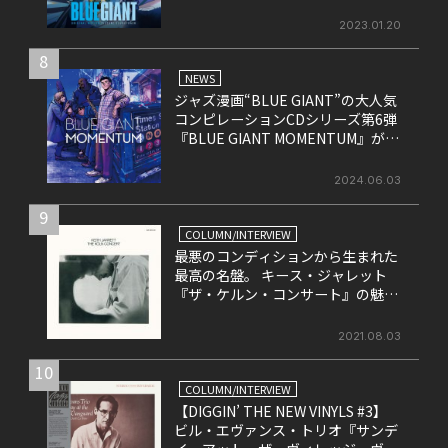
2023.01.20
8
NEWS
ジャズ漫画“BLUE GIANT”の大人気
コンピレーションCDシリーズ第6弾
『BLUE GIANT MOMENTUM』が6
月26日にリリース
2024.06.03
9
COLUMN/INTERVIEW
最悪のコンディションから生まれた
最高の名盤。 キース・ジャレット
『ザ・ケルン・コンサート』の魅力
を改めて考える。
2021.08.03
10
COLUMN/INTERVIEW
【DIGGIN’ THE NEW VINYLS #3】
ビル・エヴァンス・トリオ『サンデ