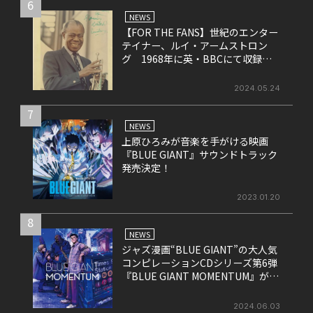
6
NEWS
【FOR THE FANS】世紀のエンター
テイナー、ルイ・アームストロン
グ 1968年に英・BBCにて収録さ
れたライヴ盤をリリース！
2024.05.24
7
NEWS
上原ひろみが音楽を手がける映画
『BLUE GIANT』サウンドトラック
発売決定！
2023.01.20
8
NEWS
ジャズ漫画“BLUE GIANT”の大人気
コンピレーションCDシリーズ第6弾
『BLUE GIANT MOMENTUM』が6
月26日にリリース
2024.06.03