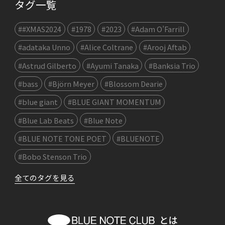
タグ一覧
##XMAS2024
#1978
#2023
#Adam O’Farrill
#adataka Unno
#Alice Coltrane
#Arooj Aftab
#Astrud Gilberto
#Ayumi Tanaka
#Banksia Trio
#bass
#Björn Meyer
#Blossom Dearie
#blue giant
#BLUE GIANT MOMENTUM
#Blue Lab Beats
#Blue Note
#BLUE NOTE TONE POET
#BLUENOTE
#Bobo Stenson Trio
全てのタグを見る