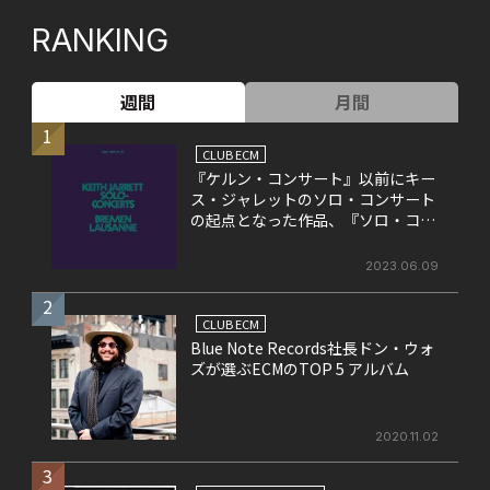
RANKING
週間
月間
1
CLUB ECM
『ケルン・コンサート』以前にキー
ス・ジャレットのソロ・コンサート
の起点となった作品、『ソロ・コン
サート』
2023.06.09
2
CLUB ECM
Blue Note Records社長ドン・ウォ
ズが選ぶECMのTOP 5 アルバム
2020.11.02
3