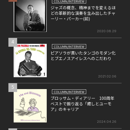
COLUMN/INTERVIEW
ジャズの概念、精神までを変えるほ
どの革新的な演奏を生み出したチャ
ーリー・パーカー(前)
2020.08.29
4
COLUMN/INTERVIEW
ピアソラが貫いたタンゴのモダン化
とブエノスアイレスへのこだわり
2021.02.06
5
COLUMN/INTERVIEW
ブロッサム・ディアリー 100周年
ベストで振り返る「癒しとユーモ
ア」のキャリア
2024.04.26