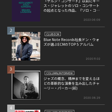
『ケルン・コンサート』以前にキー
ス・ジャレットのソロ・コンサート
の起点となった作品、『ソロ・コン
サート』
2023.06.09
2
CLUB ECM
Blue Note Records社長ドン・ウォ
ズが選ぶECMのTOP 5 アルバム
2020.11.02
3
COLUMN/INTERVIEW
ジャズの概念、精神までを変えるほ
どの革新的な演奏を生み出したチャ
ーリー・パーカー(前)
2020.08.29
4