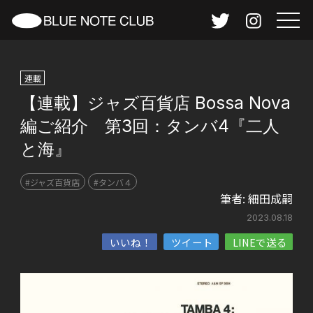
連載
【連載】ジャズ百貨店 Bossa Nova
編ご紹介 第3回：タンバ4『二人
と海』
#ジャズ百貨店
#タンバ４
筆者:
細田成嗣
2023.08.18
いいね！
ツイート
LINEで送る