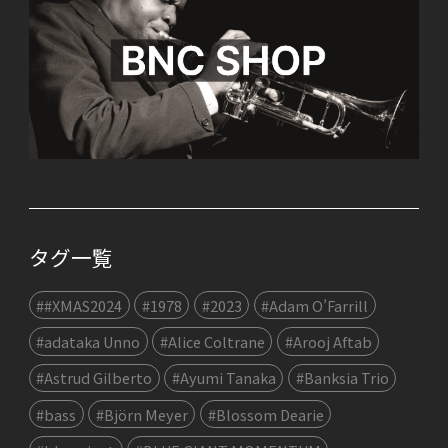
タグ一覧
##XMAS2024
#1978
#2023
#Adam O’Farrill
#adataka Unno
#Alice Coltrane
#Arooj Aftab
#Astrud Gilberto
#Ayumi Tanaka
#Banksia Trio
#bass
#Björn Meyer
#Blossom Dearie