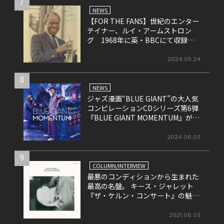
7
NEWS
【FOR THE FANS】世紀のエンター
テイナー、ルイ・アームストロン
グ 1968年に英・BBCにて収録さ
れたライヴ盤をリリース！
2024.05.24
8
NEWS
ジャズ漫画“BLUE GIANT”の大人気
コンピレーションCDシリーズ第6弾
『BLUE GIANT MOMENTUM』が6
月26日にリリース
2024.06.03
9
COLUMN/INTERVIEW
最悪のコンディションから生まれた
最高の名盤。 キース・ジャレット
『ザ・ケルン・コンサート』の魅力
を改めて考える。
2021.08.03