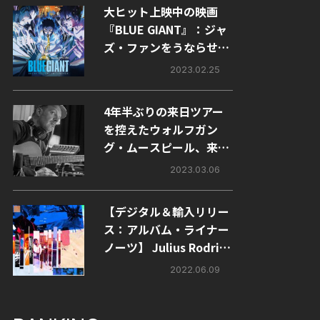
大ヒット上映中の映画
『BLUE GIANT』：ジャ
ズ・ファンをうならせる
3つのこだわりポイント
2023.02.25
4年半ぶりの来日ツアー
を控えたウォルフガン
グ・ムースピール、来日
直前インタビュー
2023.03.06
【デジタル＆輸入リリー
ス：アルバム・ライナー
ノーツ】 Julius Rodrig
uez『Let Sound Tell Al
2022.06.09
l』