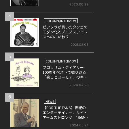
パーカー(前)
2020.08.29
4
COLUMN/INTERVIEW
ピアソラが貫いたタンゴの
モダン化とブエノスアイレ
スへのこだわり
2021.02.06
5
COLUMN/INTERVIEW
ブロッサム・ディアリー
100周年ベストで振り返る
「癒しとユーモア」のキャ
リア
2024.04.26
6
NEWS
【FOR THE FANS】世紀の
エンターテイナー、ルイ・
アームストロング 1968年
に英・BBCにて収録された
2024.05.24
ライヴ盤をリリース！