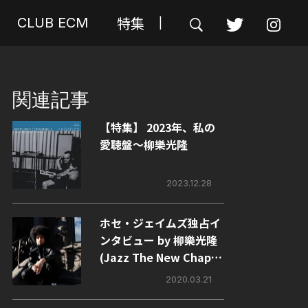
特集
CLUB ECM
|
関連記事
【特集】 2023年、私の
愛聴盤～柳樂光隆
2023.12.28
ホセ・ジェイムズ独占イ
ンタビュー by 柳樂光隆
(Jazz The New Chapte
r)
2020.03.21