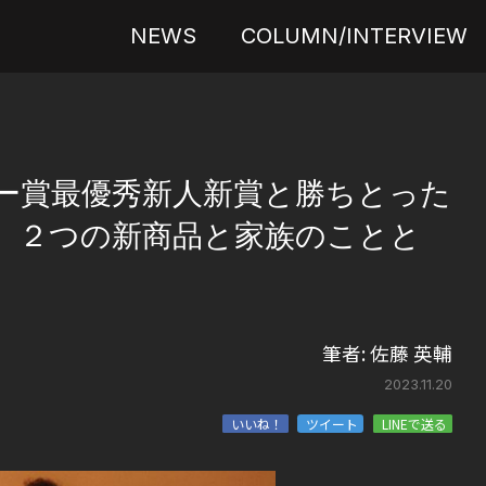
NEWS
COLUMN/INTERVIEW
ー賞最優秀新人新賞と勝ちとった
。２つの新商品と家族のことと
筆者:
佐藤 英輔
2023.11.20
いいね！
ツイート
LINEで送る