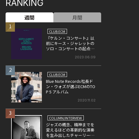
RANKING
週間
月間
1
CLUB ECM
『ケルン・コンサート』以
前にキース・ジャレットの
ソロ・コンサートの起点と
なった作品、『ソロ・コン
2023.06.09
サート』
2
CLUB ECM
Blue Note Records社長ド
ン・ウォズが選ぶECMのTO
P 5 アルバム
2020.11.02
3
COLUMN/INTERVIEW
ジャズの概念、精神までを
変えるほどの革新的な演奏
を生み出したチャーリー・