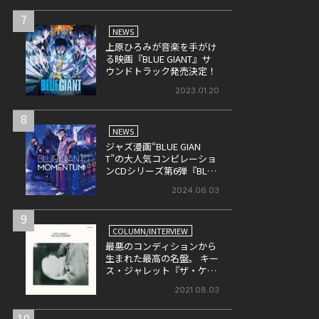
7
NEWS
上原ひろみが音楽を手がけ
る映画『BLUE GIANT』サ
ウンドトラック発売決定！
2023.01.20
8
NEWS
ジャズ漫画“BLUE GIAN
T”の大人気コンピレーショ
ンCDシリーズ第6弾『BLUE
GIANT MOMENTUM』が6月
2024.06.03
26日にリリース
9
COLUMN/INTERVIEW
最悪のコンディションから
生まれた最高の名盤。 キー
ス・ジャレット『ザ・ケル
ン・コンサート』の魅力を
2021.08.03
改めて考える。
10