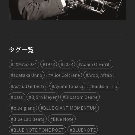
タグ一覧
##XMAS2024
#1978
#2023
#Adam O’Farrill
#adataka Unno
#Alice Coltrane
#Arooj Aftab
#Astrud Gilberto
#Ayumi Tanaka
#Banksia Trio
#bass
#Björn Meyer
#Blossom Dearie
#blue giant
#BLUE GIANT MOMENTUM
#Blue Lab Beats
#Blue Note
#BLUE NOTE TONE POET
#BLUENOTE