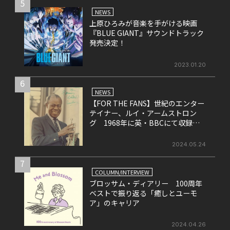
5
NEWS
上原ひろみが音楽を手がける映画
『BLUE GIANT』サウンドトラック
発売決定！
2023.01.20
6
NEWS
【FOR THE FANS】世紀のエンター
テイナー、ルイ・アームストロン
グ 1968年に英・BBCにて収録さ
れたライヴ盤をリリース！
2024.05.24
7
COLUMN/INTERVIEW
ブロッサム・ディアリー 100周年
ベストで振り返る「癒しとユーモ
ア」のキャリア
2024.04.26