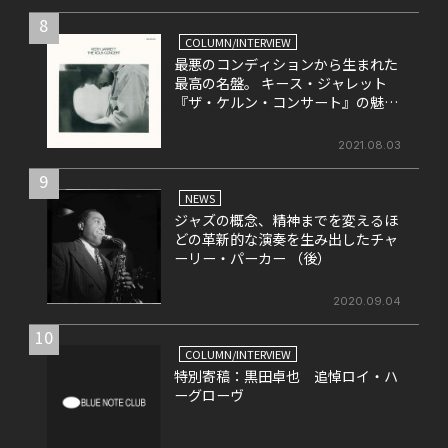
8
COLUMN/INTERVIEW
最悪のコンディションから生まれた
最高の名盤。 キース・ジャレット
『ザ・ケルン・コンサート』の魅力
を改めて考える。
2021.08.03
9
NEWS
ジャズの概念、精神までを変えるほ
どの革新的な演奏を生み出したチャ
ーリー・パーカー （後）
2020.09.04
10
COLUMN/INTERVIEW
特別寄稿：黒田卓也 追悼ロイ・ハ
ーグローヴ