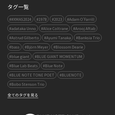
タグ一覧
##XMAS2024
#1978
#2023
#Adam O’Farrill
#adataka Unno
#Alice Coltrane
#Arooj Aftab
#Astrud Gilberto
#Ayumi Tanaka
#Banksia Trio
#bass
#Björn Meyer
#Blossom Dearie
#blue giant
#BLUE GIANT MOMENTUM
#Blue Lab Beats
#Blue Note
#BLUE NOTE TONE POET
#BLUENOTE
#Bobo Stenson Trio
全てのタグを見る