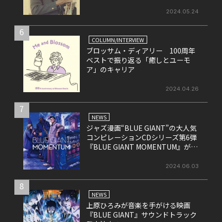
れたライヴ盤をリリース！
2024.05.24
6
COLUMN/INTERVIEW
ブロッサム・ディアリー 100周年
ベストで振り返る「癒しとユーモ
ア」のキャリア
2024.04.26
7
NEWS
ジャズ漫画“BLUE GIANT”の大人気
コンピレーションCDシリーズ第6弾
『BLUE GIANT MOMENTUM』が6
月26日にリリース
2024.06.03
8
NEWS
上原ひろみが音楽を手がける映画
『BLUE GIANT』サウンドトラック