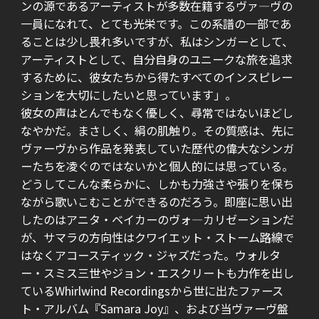
ンの源であるアーティストが多数在籍するヴァ―ヴの
一員になれて、とても光栄です。この系譜の一部であ
ることは少し畏れ多いですが、私はシンガーとして、
アーティストとして、自分自身のユニークな旅を追求
するために、彼女たちから得たすべてのインスピレー
ションを大切にしたいと思っています」。
彼女の声はとんでもなく優しく、尋常ではないほどし
なやかだ。まさしく、絹の肌触り。その質感は、先に
ヴァーヴから作品を発表していた歴代の偉大なシンガ
ーたちを凌ぐのではないかと個人的には思っている。
どうしてこんな柔らかに、しかも力強さや張りを保ち
ながら歌いこむことができるのだろう。即座に思い出
したのはアニタ・ベイカーのヴォ―カリゼーションだ
が、サマラの方向性はクワイエット・ストーム路線で
はなくアコースティック・ジャズだった。ウォルタ
ー・スミス三世やジョン・エスクリートも力作を出し
ているWhirlwind Recordingsから世に出たファース
ト・アルバム『Samara Joy』、および当ヴァーヴ盤