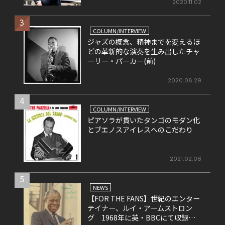
2020.11.02
3
COLUMN/INTERVIEW
ジャズの概念、精神までを変えるほ
どの革新的な演奏を生み出したチャ
ーリー・パーカー(前)
2020.08.29
4
COLUMN/INTERVIEW
ピアソラが貫いたタンゴのモダン化
とブエノスアイレスへのこだわり
2021.02.06
5
NEWS
【FOR THE FANS】世紀のエンター
テイナー、ルイ・アームストロン
グ 1968年に英・BBCにて収録さ