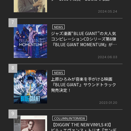
れたライヴ盤をリリース！
2024.05.24
7
NEWS
ジャズ漫画“BLUE GIANT”の大人気
コンピレーションCDシリーズ第6弾
『BLUE GIANT MOMENTUM』が6
月26日にリリース
2024.06.03
8
NEWS
上原ひろみが音楽を手がける映画
『BLUE GIANT』サウンドトラック
発売決定！
2023.01.20
9
COLUMN/INTERVIEW
【DIGGIN’ THE NEW VINYLS #3】
ビル・エヴァンス・トリオ『サンデ