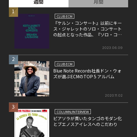
週間
月間
1
CLUB ECM
『ケルン・コンサート』以前にキー
ス・ジャレットのソロ・コンサート
の起点となった作品、『ソロ・コン
サート』
2023.06.09
2
CLUB ECM
Blue Note Records社長ドン・ウォ
ズが選ぶECMのTOP 5 アルバム
2020.11.02
3
COLUMN/INTERVIEW
ピアソラが貫いたタンゴのモダン化
とブエノスアイレスへのこだわり