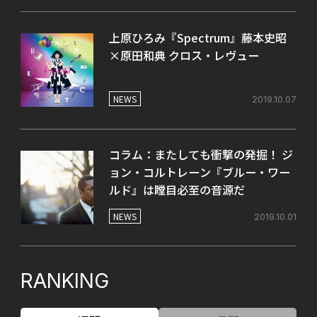
上原ひろみ『Spectrum』藤本史昭
×原田和典 クロス・レヴュー
NEWS
2019.10.07
コラム：またしても衝撃の発掘！ ジ
ョン・コルトレーン『ブルー・ワー
ルド』は瞠目必至の音源だ
NEWS
2019.10.01
RANKING