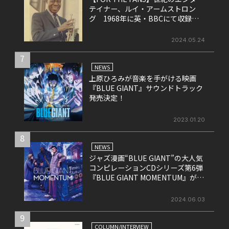
テイナー、ルイ・アームストロン
グ 1968年に英・BBCにて収録さ
れたライヴ盤をリリース！
2024.05.24
7
NEWS
上原ひろみが音楽を手がける映画
『BLUE GIANT』サウンドトラック
発売決定！
2023.01.20
8
NEWS
ジャズ漫画“BLUE GIANT”の大人気
コンピレーションCDシリーズ第6弾
『BLUE GIANT MOMENTUM』が6
月26日にリリース
2024.06.03
9
COLUMN/INTERVIEW