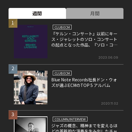
週間
月間
1
CLUB ECM
『ケルン・コンサート』以前にキー
ス・ジャレットのソロ・コンサート
の起点となった作品、『ソロ・コン
サート』
2023.06.09
2
CLUB ECM
Blue Note Records社長ドン・ウォ
ズが選ぶECMのTOP 5 アルバム
2020.11.02
3
COLUMN/INTERVIEW
ジャズの概念、精神までを変えるほ
どの革新的な演奏を生み出したチャ