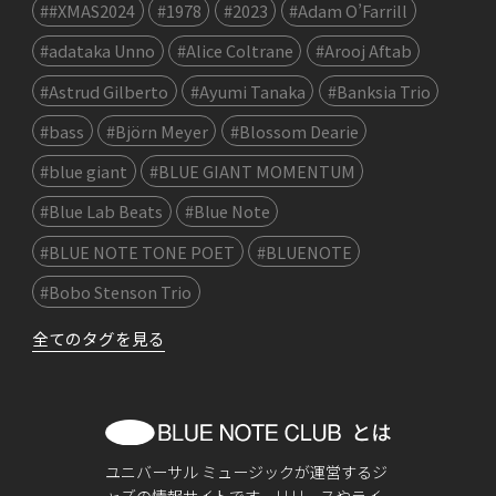
##XMAS2024
#1978
#2023
#Adam O’Farrill
#adataka Unno
#Alice Coltrane
#Arooj Aftab
#Astrud Gilberto
#Ayumi Tanaka
#Banksia Trio
#bass
#Björn Meyer
#Blossom Dearie
#blue giant
#BLUE GIANT MOMENTUM
#Blue Lab Beats
#Blue Note
#BLUE NOTE TONE POET
#BLUENOTE
#Bobo Stenson Trio
全てのタグを見る
ユニバーサル ミュージックが運営するジ