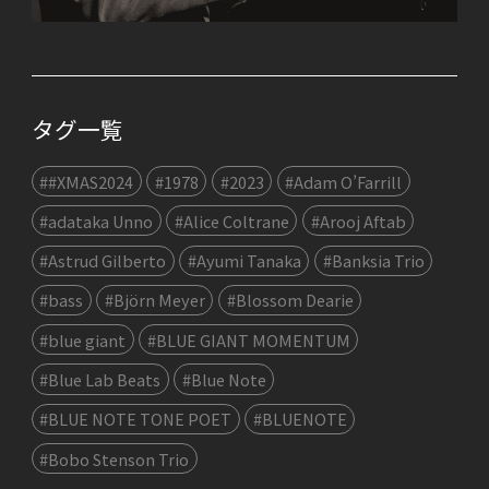
タグ一覧
##XMAS2024
#1978
#2023
#Adam O’Farrill
#adataka Unno
#Alice Coltrane
#Arooj Aftab
#Astrud Gilberto
#Ayumi Tanaka
#Banksia Trio
#bass
#Björn Meyer
#Blossom Dearie
#blue giant
#BLUE GIANT MOMENTUM
#Blue Lab Beats
#Blue Note
#BLUE NOTE TONE POET
#BLUENOTE
#Bobo Stenson Trio