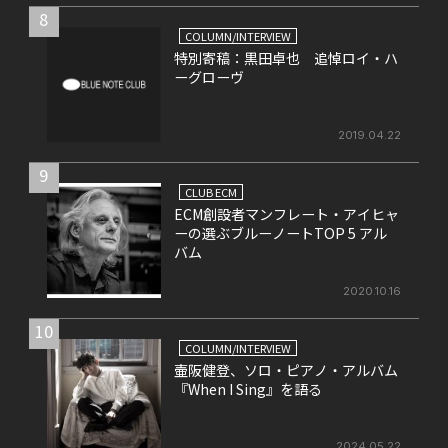
8
COLUMN/INTERVIEW
特別寄稿：黒田卓也 追悼ロイ・ハ
ーグローヴ
2019.04.22
9
CLUB ECM
ECM創設者マンフレート・アイヒャ
ーの選ぶブルーノートTOP 5 アル
バム
2020.10.16
10
COLUMN/INTERVIEW
壷阪健登、ソロ・ピアノ・アルバム
『When I Sing』を語る
2024.05.22