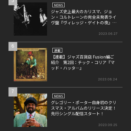
NEWS
ジャズ史上最大のカリスマ、ジョ
ン・コルトレーンの完全未発表ライ
ヴ盤『ヴィレッジ・ゲイトの夜』、
発売記念のエキシビション＆ライヴ
の開催が決定！
2023.06.27
6
連載
【連載】ジャズ百貨店 Fusion編ご
紹介 第2回：チック・コリア『マ
ッド・ハッタ―』
2023.08.24
7
NEWS
グレゴリー・ポーター自身初のクリ
スマス・アルバムのリリース決定！
先行シングル配信スタート！
2023.09.25