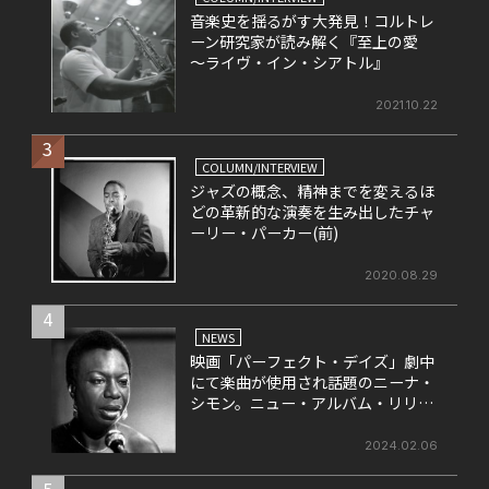
音楽史を揺るがす大発見！コルトレ
ーン研究家が読み解く『至上の愛
～ライヴ・イン・シアトル』
2021.10.22
3
COLUMN/INTERVIEW
ジャズの概念、精神までを変えるほ
どの革新的な演奏を生み出したチャ
ーリー・パーカー(前)
2020.08.29
4
NEWS
映画「パーフェクト・デイズ」劇中
にて楽曲が使用され話題のニーナ・
シモン。ニュー・アルバム・リリー
ス！先行シングル配信スタート。
2024.02.06
5