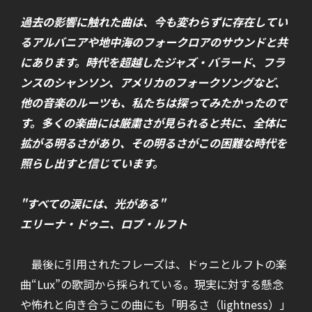
過去の影響に触れた曲は、今も変わらずに存在してい
るアルバニアや地中海のフォークロアのサウンドと共
にあります。時代を超越したジャズ・バラード、フラ
ンスのシャンソン、アメリカのフォークソングなど、
他の音楽のルーツも、私たちは探ってみたかったので
す。多くの楽曲には厳粛さが見られると共に、全体に
拡がる明るさがあり、その明るさがこの困難な時代を
照らし出すと信じています。
"すべての涙には、光がある"
エリーナ・ドゥニ、ロブ・ルフト
最後に引用されたフレーズは、ドゥニとルフトの楽
曲“Lux”の歌詞から採られている。現実に対する懸念
や怖れと向き合うこの曲にも「明るさ（lightness）」