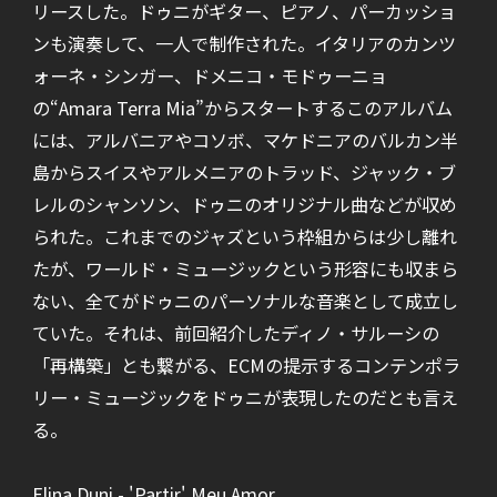
リースした。ドゥニがギター、ピアノ、パーカッショ
ンも演奏して、一人で制作された。イタリアのカンツ
ォーネ・シンガー、ドメニコ・モドゥーニョ
の“Amara Terra Mia”からスタートするこのアルバム
には、アルバニアやコソボ、マケドニアのバルカン半
島からスイスやアルメニアのトラッド、ジャック・ブ
レルのシャンソン、ドゥニのオリジナル曲などが収め
られた。これまでのジャズという枠組からは少し離れ
たが、ワールド・ミュージックという形容にも収まら
ない、全てがドゥニのパーソナルな音楽として成立し
ていた。それは、前回紹介したディノ・サルーシの
「再構築」とも繋がる、ECMの提示するコンテンポラ
リー・ミュージックをドゥニが表現したのだとも言え
る。
Elina Duni - 'Partir' Meu Amor