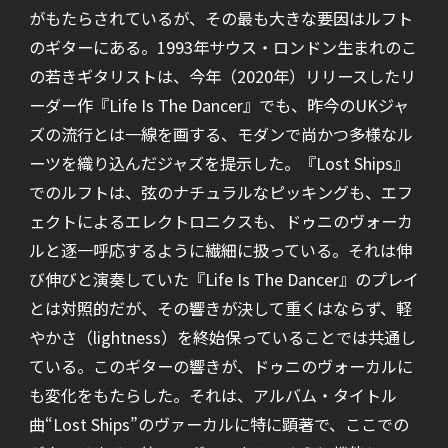
がもたらされているが、その最も大きな要因はルフト
のギターにある。1993年サウス・ロンドン生まれのこ
の若きギタリストは、今年（2020年）リリースしたリ
ーダー作『Life Is The Dancer』でも、昨今のUKジャ
ズの流行とは一線を画する、モダンで尚かつ多様なル
ーツを織り込んだジャズを提示した。『Lost Ships』
でのルフトは、弦のナチュラルなピッキングも、エフ
ェクトによるエレクトロニクスも、ドゥニのヴォーカ
ルと逐一呼応するように繊細に扱っている。それは伸
び伸びと演奏していた『Life Is The Dancer』のプレイ
とは対照的だが、その響きが決して重くはならず、軽
やかさ（lightness）を終始保っていることでは共通し
ている。このギターの響きが、ドゥニのヴォーカルに
も変化をもたらした。それは、アルバム・タイトル
曲“Lost Ships”のヴァーカルに特に顕著で、ここでの