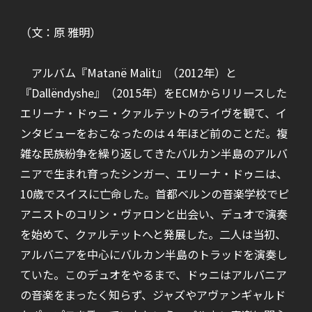
（文：原 雅明）
アルバム『Matanë Malit』（2012年）と
『Dallëndyshe』（2015年）をECMからリリースした
エリーナ・ドゥニ・クァルテットのライヴを観て、イ
ンタビューをおこなったのは４年ほど前のことだ。複
雑な民族紛争を繰り返してきたバルカン半島のアルバ
ニアで生まれ育ったシンガー、エリーナ・ドゥニは、
10歳でスイスに亡命した。首都ベルンの音楽学校でピ
アニストのコリン・ヴァロンと出会い、デュオで演奏
を始めて、クァルテットへと発展した。二人は当初、
アルバニアを中心にバルカン半島のトラッドを演奏し
ていた。このデュオをやるまで、ドゥニはアルバニア
の音楽をまったく知らず、ジャズやアヴァンギャルド