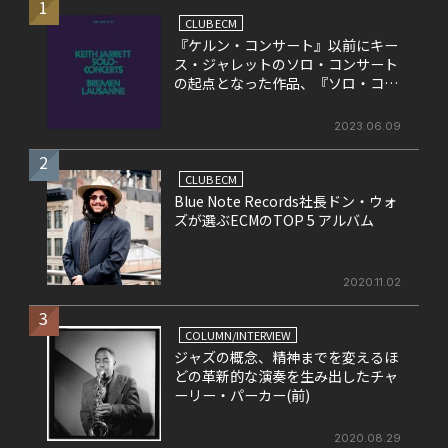
1
CLUB ECM
『ケルン・コンサート』以前にキー
ス・ジャレットのソロ・コンサート
の起点となった作品、『ソロ・コン
サート』
2023.06.09
2
CLUB ECM
Blue Note Records社長ドン・ウォ
ズが選ぶECMのTOP 5 アルバム
2020.11.02
3
COLUMN/INTERVIEW
ジャズの概念、精神までを変えるほ
どの革新的な演奏を生み出したチャ
ーリー・パーカー(前)
2020.08.29