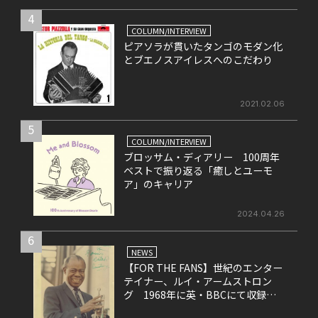
4
COLUMN/INTERVIEW
ピアソラが貫いたタンゴのモダン化
とブエノスアイレスへのこだわり
2021.02.06
5
COLUMN/INTERVIEW
ブロッサム・ディアリー 100周年
ベストで振り返る「癒しとユーモ
ア」のキャリア
2024.04.26
6
NEWS
【FOR THE FANS】世紀のエンター
テイナー、ルイ・アームストロン
グ 1968年に英・BBCにて収録さ
れたライヴ盤をリリース！