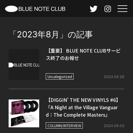
「2023年8月」の記事
【重要】 BLUE NOTE CLUBサービ
ス終了のお報せ
Uncategorized
2024.06.26
【DIGGIN’ THE NEW VINYLS #6】
『A Night at the Village Vanguar
d：The Complete Masters』
COLUMN/INTERVIEW
2024.06.03