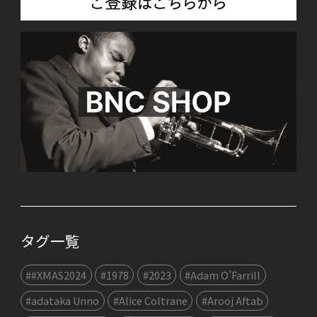
タグ一覧
##XMAS2024
#1978
#2023
#Adam O’Farrill
#adataka Unno
#Alice Coltrane
#Arooj Aftab