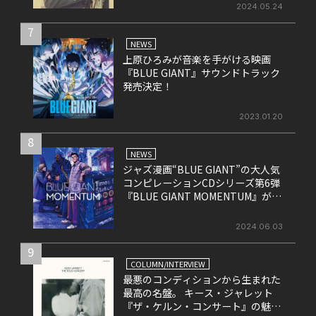
2024.05.24
7
NEWS
上原ひろみが音楽を手がける映画
『BLUE GIANT』サウンドトラック
発売決定！
2023.01.20
8
NEWS
ジャズ漫画“BLUE GIANT”の大人気
コンピレーションCDシリーズ第6弾
『BLUE GIANT MOMENTUM』が6
月26日にリリース
2024.06.03
9
COLUMN/INTERVIEW
最悪のコンディションから生まれた
最高の名盤。 キース・ジャレット
『ザ・ケルン・コンサート』の魅力