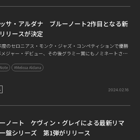
ッサ・アルダナ ブルーノート2作目となる新
リリースが決定
3年度のセロニアス・モンク・ジャズ・コンペティションで優勝
年メジャー・デビュー、その後グラミー賞にもノミネートされ
ど破竹の勢いでニューヨークのジャズ・シーンを駆け上がって
 Note
#Melissa Aldana
ックス奏者/作曲家のメリッサ・ […]
S
2024.02.16
ーノート ケヴィン・グレイによる最新リマ
ー盤シリーズ 第1弾がリリース