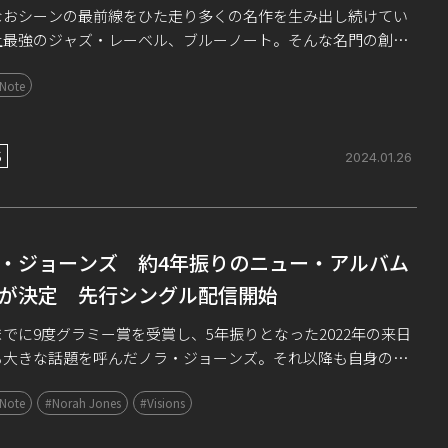
なおシーンの最前線をひた走り多くの名作を生み出し続けてい
上最強のジャズ・レーベル、ブルーノート。そんな名門の創立
周年を記念し、日本独自企画の最新リイシュー・シリーズとして
 Note
ノート@85 Remaster […]
S
2024.01.26
・ジョーンズ 約4年振りのニュー・アルバム
が決定 先行シングル配信開始
でに9度グラミー賞を受賞し、5年振りとなった2022年の来日
も大きな話題を呼んだノラ・ジョーンズ。それ以降も自身のポ
スト番組「Norah Jones Is Playing Along」に出演したレイ
 Note
#Norah Jones
#Visions
…]