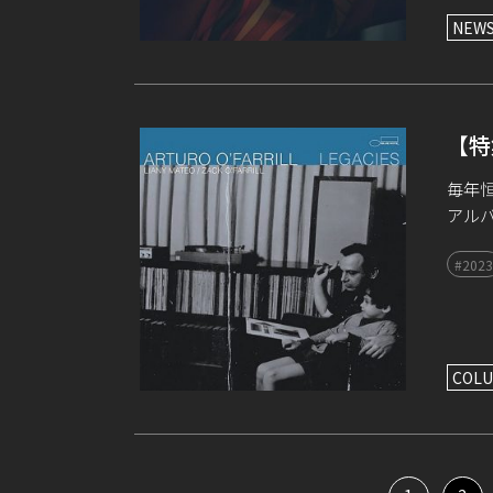
NEW
【特
毎年恒
アルバ
ぎた
#2023
アン・
COLU