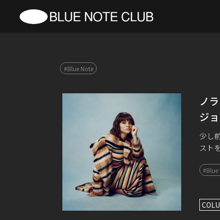
#Blue Note
ノラ
ジョ
少し
スト
グス
#Blue
たるキ
COLU