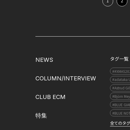
1
2
タグ一覧
NEWS
##XMAS20
COLUMN/INTERVIEW
#adataka 
#Astrud Gi
CLUB ECM
#Björn Mey
#BLUE GI
#BLUE NO
特集
全てのタ