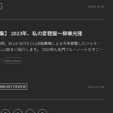
S
2024.01.18
集】 2023年、私の愛聴盤～柳樂光隆
例、BLUE NOTE CLUB執筆陣による今年愛聴したジャズ・
ム3枚をご紹介します。 2023年も名門ブルーノートがすごす
。ジョシュア・レッドマン、ケンドリック・スコット、ジュリ
#Blue Note
ラージ […]
MN/INTERVIEW
2023.12.28