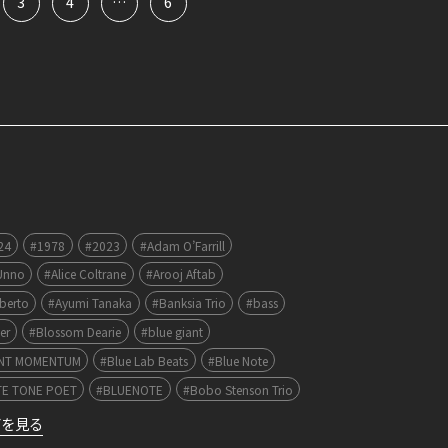
3
4
…
6
24
#1978
#2023
#Adam O’Farrill
Unno
#Alice Coltrane
#Arooj Aftab
lberto
#Ayumi Tanaka
#Banksia Trio
#bass
er
#Blossom Dearie
#blue giant
ANT MOMENTUM
#Blue Lab Beats
#Blue Note
TE TONE POET
#BLUENOTE
#Bobo Stenson Trio
グを見る