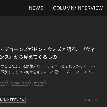
NEWS
COLUMN/INTERVIEW
・ジョーンズがドン・ウォズと語る、『ヴィ
ンズ』から見えてくるもの
前のことだが、私は偉大なアーティストとそれ以外のアーティ
を区別するものは何かを知りたいと思い、ブルース・スプリン
ティーンが楽曲で語る物語の変遷を調べてみた。数十年にもわ
 Note
#Norah Jones
#Visions
ャリアの中で、彼はジョーゼフ・キャ […]
MN/INTERVIEW
2024.03.01