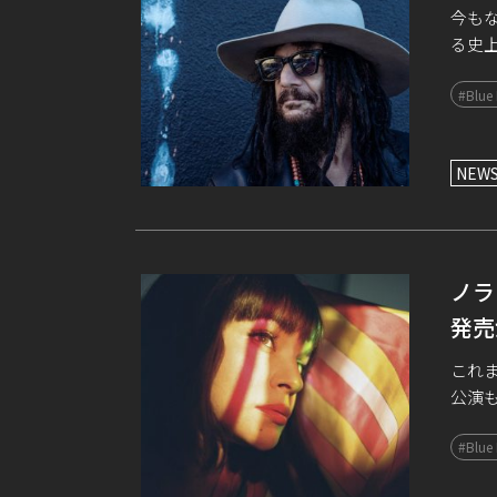
今も
る史
85
#Blue
「ブルー
NEW
ノラ
発売
これま
公演
ッドキャ
#Blue
ヴェ [