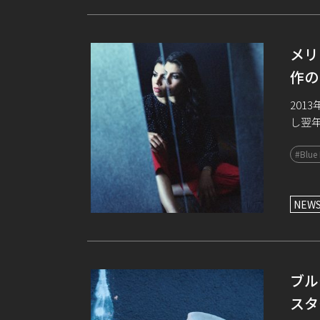
メリ
作の
201
し翌
るな
#Blue
いるサ
NEW
ブル
スタ