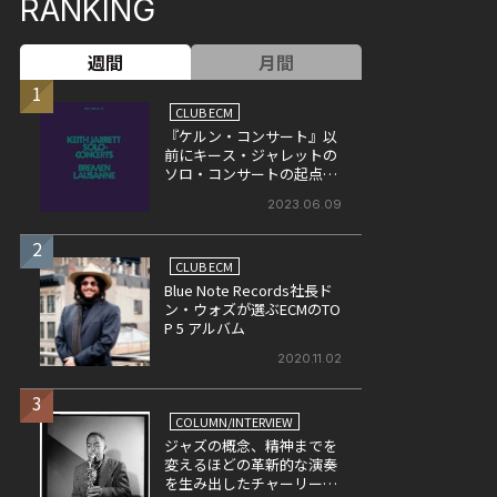
RANKING
週間
月間
1
CLUB ECM
『ケルン・コンサート』以
前にキース・ジャレットの
ソロ・コンサートの起点と
なった作品、『ソロ・コン
2023.06.09
サート』
2
CLUB ECM
Blue Note Records社長ド
ン・ウォズが選ぶECMのTO
P 5 アルバム
2020.11.02
3
COLUMN/INTERVIEW
ジャズの概念、精神までを
変えるほどの革新的な演奏
を生み出したチャーリー・