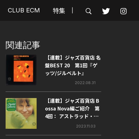
特集
CLUB ECM
|
関連記事
【連載】ジャズ百貨店 名
盤BEST 20 第1回『ゲ
ッツ/ジルベルト』
2022.08.31
【連載】ジャズ百貨店 B
ossa Nova編ご紹介 第
4回： アストラッド・ジ
ルベルト『ルック・ト
2023.11.03
ゥ・ザ・レインボウ』