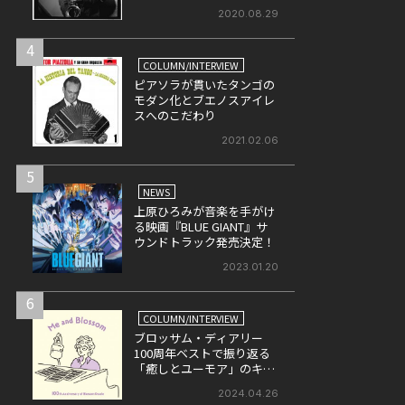
パーカー(前)
2020.08.29
4
COLUMN/INTERVIEW
ピアソラが貫いたタンゴの
モダン化とブエノスアイレ
スへのこだわり
2021.02.06
5
NEWS
上原ひろみが音楽を手がけ
る映画『BLUE GIANT』サ
ウンドトラック発売決定！
2023.01.20
6
COLUMN/INTERVIEW
ブロッサム・ディアリー
100周年ベストで振り返る
「癒しとユーモア」のキャ
リア
2024.04.26