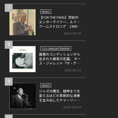
7
NEWS
【FOR THE FANS】世紀の
エンターテイナー、ルイ・
アームストロング 1968年
に英・BBCにて収録された
2024.05.24
ライヴ盤をリリース！
8
COLUMN/INTERVIEW
最悪のコンディションから
生まれた最高の名盤。 キー
ス・ジャレット『ザ・ケル
ン・コンサート』の魅力を
2021.08.03
改めて考える。
9
NEWS
ジャズの概念、精神までを
変えるほどの革新的な演奏
を生み出したチャーリー・
パーカー （後）
2020.09.04
10