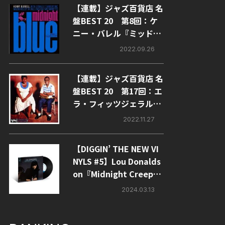
【連載】ジャズ百貨店 名
盤BEST 20 第8回：ケ
ニー・バレル『ミッドナ
イト・ブルー』
2022.09.26
【連載】ジャズ百貨店 名
盤BEST 20 第17回：エ
ラ・フィッツジェラルド
＆ルイ・アームストロン
2022.11.27
グ『エラ・アンド・ル
イ』
【DIGGIN’ THE NEW VI
NYLS #5】Lou Donalds
on『Midnight Creepe
r』
2024.03.13