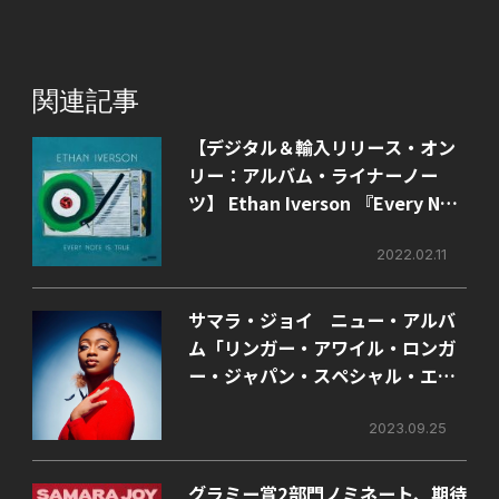
関連記事
【デジタル＆輸入リリース・オン
リー：アルバム・ライナーノー
ツ】 Ethan Iverson 『Every Not
e is True』 ザ・バッド・プラスか
ら離れて5年、イーサン・アイヴァ
2022.02.11
ーソンが最高のリズム・セクショ
ンの2人と録音した傑作トリオ作品
サマラ・ジョイ ニュー・アルバ
でブルー・ノート・デビュー！
ム「リンガー・アワイル・ロンガ
ー・ジャパン・スペシャル・エデ
ィション」のリリースが決定！
2023.09.25
グラミー賞2部門ノミネート、期待