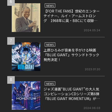
6
NEWS
【FOR THE FANS】世紀のエンター
テイナー、ルイ・アームストロン
グ 1968年に英・BBCにて収録さ
れたライヴ盤をリリース！
2024.05.24
7
NEWS
上原ひろみが音楽を手がける映画
『BLUE GIANT』サウンドトラック
発売決定！
2023.01.20
8
NEWS
ジャズ漫画“BLUE GIANT”の大人気
コンピレーションCDシリーズ第6弾
『BLUE GIANT MOMENTUM』が6
月26日にリリース
2024.06.03