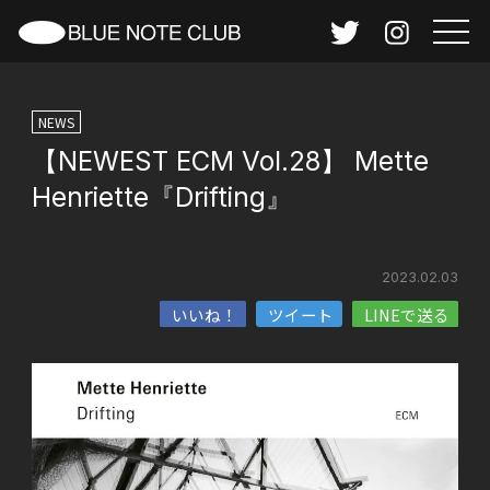
NEWS
【NEWEST ECM Vol.28】 Mette
Henriette『Drifting』
2023.02.03
いいね！
ツイート
LINEで送る