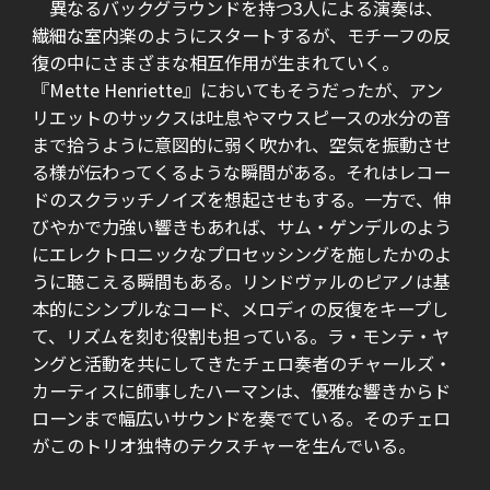
異なるバックグラウンドを持つ3人による演奏は、
繊細な室内楽のようにスタートするが、モチーフの反
復の中にさまざまな相互作用が生まれていく。
『Mette Henriette』においてもそうだったが、アン
リエットのサックスは吐息やマウスピースの水分の音
まで拾うように意図的に弱く吹かれ、空気を振動させ
る様が伝わってくるような瞬間がある。それはレコー
ドのスクラッチノイズを想起させもする。一方で、伸
びやかで力強い響きもあれば、サム・ゲンデルのよう
にエレクトロニックなプロセッシングを施したかのよ
うに聴こえる瞬間もある。リンドヴァルのピアノは基
本的にシンプルなコード、メロディの反復をキープし
て、リズムを刻む役割も担っている。ラ・モンテ・ヤ
ングと活動を共にしてきたチェロ奏者のチャールズ・
カーティスに師事したハーマンは、優雅な響きからド
ローンまで幅広いサウンドを奏でている。そのチェロ
がこのトリオ独特のテクスチャーを生んでいる。