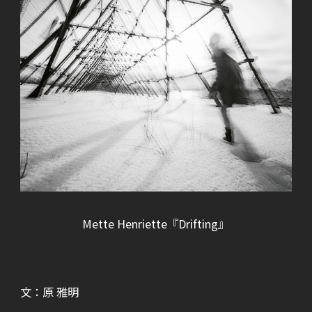
Mette Henriette『Drifting』
文：原 雅明