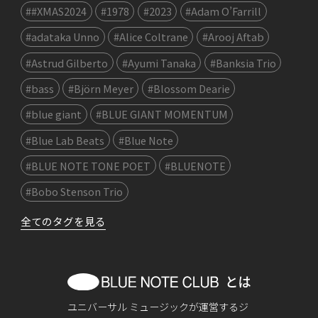
##XMAS2024
#1978
#2023
#Adam O’Farrill
#adataka Unno
#Alice Coltrane
#Arooj Aftab
#Astrud Gilberto
#Ayumi Tanaka
#Banksia Trio
#bass
#Björn Meyer
#Blossom Dearie
#blue giant
#BLUE GIANT MOMENTUM
#Blue Lab Beats
#Blue Note
#BLUE NOTE TONE POET
#BLUENOTE
#Bobo Stenson Trio
全てのタグを見る
ユニバーサル ミュージックが運営するジ