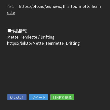
※１
https://ofo.no/en/news/this-too-mette-henri
ette
■作品情報
Mette Henriette / Drifting
https://lnk.to/Mette_Henriette_Drifting
いいね！
ツイート
LINEで送る